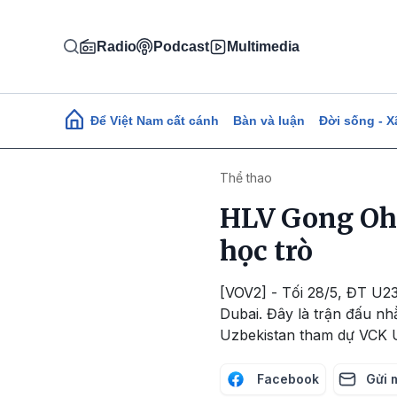
Nhảy đến nội dung
Radio
Podcast
Multimedia
Main navigation
Để Việt Nam cất cánh
Bàn và luận
Đời sống - X
Thể thao
HLV Gong Oh-
học trò
[VOV2] - Tối 28/5, ĐT U2
Dubai. Đây là trận đấu nh
Uzbekistan tham dự VCK 
Facebook
Gửi 