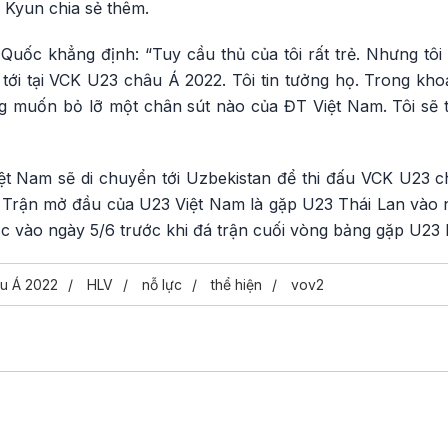
 Kyun chia sẻ thêm.
Quốc khẳng định: “Tuy cầu thủ của tôi rất trẻ. Nhưng tôi
tới tại VCK U23 châu Á 2022. Tôi tin tưởng họ. Trong khoản
ng muốn bỏ lỡ một chân sút nào của ĐT Việt Nam. Tôi sẽ t
ệt Nam sẽ di chuyển tới Uzbekistan để thi đấu VCK U23 
. Trận mở đầu của U23 Việt Nam là gặp U23 Thái Lan vào n
vào ngày 5/6 trước khi đá trận cuối vòng bảng gặp U23 M
u Á 2022
HLV
nỗ lực
thể hiện
vov2