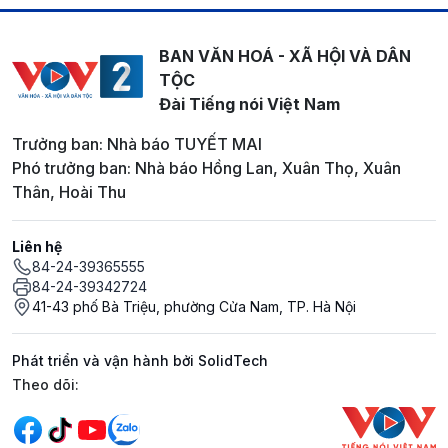
BAN VĂN HOÁ - XÃ HỘI VÀ DÂN
TỘC
Đài Tiếng nói Việt Nam
Trưởng ban: Nhà báo TUYẾT MAI
Phó trưởng ban: Nhà báo Hồng Lan, Xuân Thọ, Xuân
Thân, Hoài Thu
Liên hệ
84-24-39365555
84-24-39342724
41-43 phố Bà Triệu, phường Cửa Nam, TP. Hà Nội
Phát triển và vận hành bởi SolidTech
Mạng xã hội
Theo dõi: