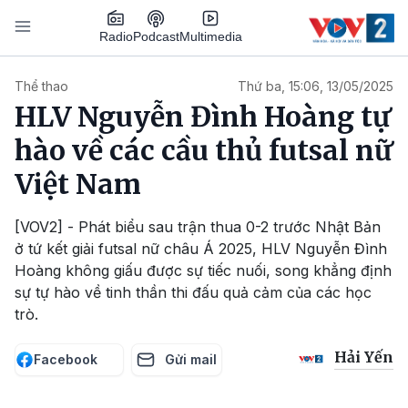
Nhảy đến nội dung
Podcast
Radio
Multimedia
Main navigation
Thể thao
Thứ ba, 15:06, 13/05/2025
HLV Nguyễn Đình Hoàng tự
hào về các cầu thủ futsal nữ
Việt Nam
[VOV2] - Phát biểu sau trận thua 0-2 trước Nhật Bản
ở tứ kết giải futsal nữ châu Á 2025, HLV Nguyễn Đình
Hoàng không giấu được sự tiếc nuối, song khẳng định
sự tự hào về tinh thần thi đấu quả cảm của các học
trò.
Hải Yến
Facebook
Gửi mail