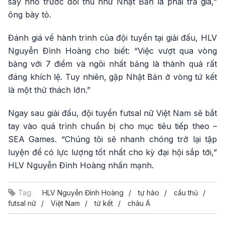
sẩy nhỏ trước đối thủ như Nhật Bản là phải trả giá,”
ông bày tỏ.
Đánh giá về hành trình của đội tuyển tại giải đấu, HLV
Nguyễn Đình Hoàng cho biết: “Việc vượt qua vòng
bảng với 7 điểm và ngôi nhất bảng là thành quả rất
đáng khích lệ. Tuy nhiên, gặp Nhật Bản ở vòng tứ kết
là một thử thách lớn.”
Ngay sau giải đấu, đội tuyển futsal nữ Việt Nam sẽ bắt
tay vào quá trình chuẩn bị cho mục tiêu tiếp theo –
SEA Games. “Chúng tôi sẽ nhanh chóng trở lại tập
luyện để có lực lượng tốt nhất cho kỳ đại hội sắp tới,”
HLV Nguyễn Đình Hoàng nhấn mạnh.
Tag:
HLV Nguyễn Đình Hoàng
tự hào
cầu thủ
futsal nữ
Việt Nam
tứ kết
châu Á