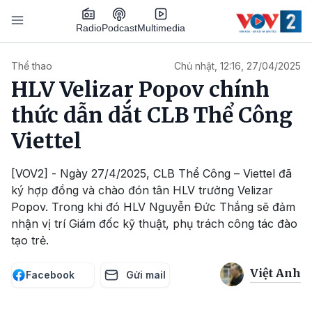
Nhảy đến nội dung
Podcast
Radio
Multimedia
Main navigation
Thể thao
Chủ nhật, 12:16, 27/04/2025
HLV Velizar Popov chính
thức dẫn dắt CLB Thể Công
Viettel
[VOV2] - Ngày 27/4/2025, CLB Thể Công – Viettel đã
ký hợp đồng và chào đón tân HLV trưởng Velizar
Popov. Trong khi đó HLV Nguyễn Đức Thắng sẽ đảm
nhận vị trí Giám đốc kỹ thuật, phụ trách công tác đào
tạo trẻ.
Việt Anh
Facebook
Gửi mail