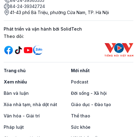
84-24-39365555
84-24-39342724
41-43 phố Bà Triệu, phường Cửa Nam, TP. Hà Nội
Phát triển và vận hành bởi SolidTech
Mạng xã hội
Theo dõi:
Trang chủ
Mới nhất
Xem nhiều
Podcast
Bàn và luận
Đời sống - Xã hội
Xóa nhà tạm, nhà dột nát
Giáo dục - Đào tạo
Văn hóa - Giải trí
Thể thao
Pháp luật
Sức khỏe