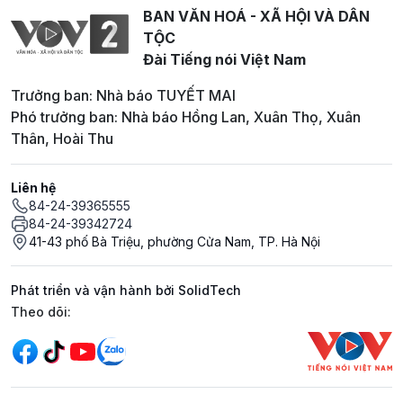
BAN VĂN HOÁ - XÃ HỘI VÀ DÂN
TỘC
Đài Tiếng nói Việt Nam
Trưởng ban: Nhà báo TUYẾT MAI
Phó trưởng ban: Nhà báo Hồng Lan, Xuân Thọ, Xuân
Thân, Hoài Thu
Liên hệ
84-24-39365555
84-24-39342724
41-43 phố Bà Triệu, phường Cửa Nam, TP. Hà Nội
Phát triển và vận hành bởi SolidTech
Mạng xã hội
Theo dõi: