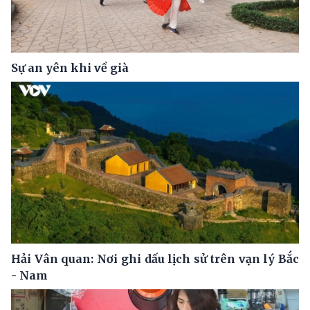
Sự an yên khi về già
Hải Vân quan: Nơi ghi dấu lịch sử trên vạn lý Bắc
- Nam