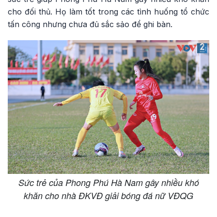
cho đối thủ. Họ làm tốt trong các tình huống tổ chức
tấn công nhưng chưa đủ sắc sảo để ghi bàn.
Sức trẻ của Phong Phú Hà Nam gây nhiều khó
khăn cho nhà ĐKVĐ giải bóng đá nữ VĐQG