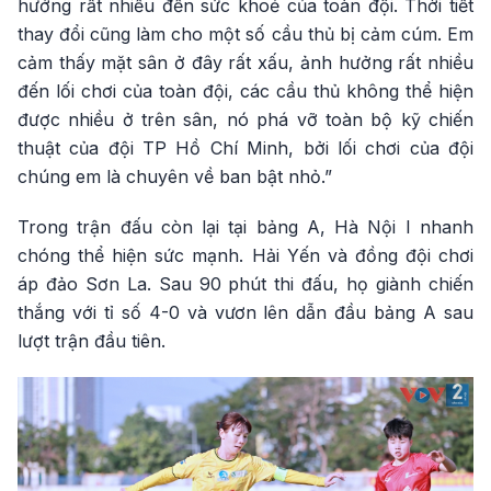
hưởng rất nhiều đến sức khoẻ của toàn đội. Thời tiết
thay đổi cũng làm cho một số cầu thủ bị cảm cúm. Em
cảm thấy mặt sân ở đây rất xấu, ảnh hưởng rất nhiều
đến lối chơi của toàn đội, các cầu thủ không thể hiện
được nhiều ở trên sân, nó phá vỡ toàn bộ kỹ chiến
thuật của đội TP Hồ Chí Minh, bởi lối chơi của đội
chúng em là chuyên về ban bật nhỏ.”
Trong trận đấu còn lại tại bảng A, Hà Nội I nhanh
chóng thể hiện sức mạnh. Hải Yến và đồng đội chơi
áp đảo Sơn La. Sau 90 phút thi đấu, họ giành chiến
thắng với tỉ số 4-0 và vươn lên dẫn đầu bảng A sau
lượt trận đầu tiên.