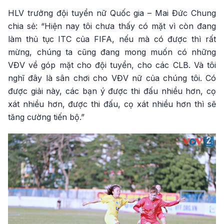
HLV trưởng đội tuyển nữ Quốc gia – Mai Đức Chung
chia sẻ: “Hiện nay tôi chưa thấy có mặt vì còn đang
làm thủ tục ITC của FIFA, nếu mà có được thì rất
mừng, chúng ta cũng đang mong muốn có những
VĐV về góp mặt cho đội tuyển, cho các CLB. Và tôi
nghĩ đây là sân chơi cho VĐV nữ của chúng tôi. Có
được giải này, các bạn ý được thi đấu nhiều hơn, cọ
xát nhiều hơn, được thi đấu, cọ xát nhiều hơn thì sẽ
tăng cường tiến bộ.”