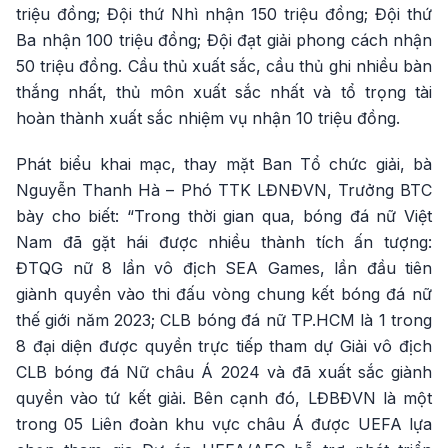
triệu đồng; Đội thứ Nhì nhận 150 triệu đồng; Đội thứ
Ba nhận 100 triệu đồng; Đội đạt giải phong cách nhận
50 triệu đồng. Cầu thủ xuất sắc, cầu thủ ghi nhiều bàn
thắng nhất, thủ môn xuất sắc nhất và tổ trọng tài
hoàn thành xuất sắc nhiệm vụ nhận 10 triệu đồng.
Phát biểu khai mạc, thay mặt Ban Tổ chức giải, bà
Nguyễn Thanh Hà – Phó TTK LĐNĐVN, Trưởng BTC
bày cho biết: “Trong thời gian qua, bóng đá nữ Việt
Nam đã gặt hái được nhiều thành tích ấn tượng:
ĐTQG nữ 8 lần vô địch SEA Games, lần đầu tiên
giành quyền vào thi đấu vòng chung kết bóng đá nữ
thế giới năm 2023; CLB bóng đá nữ TP.HCM là 1 trong
8 đại diện được quyền trực tiếp tham dự Giải vô địch
CLB bóng đá Nữ châu Á 2024 và đã xuất sắc giành
quyền vào tứ kết giải. Bên cạnh đó, LĐBĐVN là một
trong 05 Liên đoàn khu vực châu Á được UEFA lựa