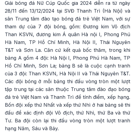
Giải bóng đá Nữ Cúp Quốc gia 2024 diễn ra từ ngày
28/11 đến 13/12/2024 tại SVĐ Thanh Trì (Hà Nội) và
sân Trung tâm đào tạo bóng đá trẻ Việt Nam, với sự
tham dự của 7 đội bóng, gồm: Đương kim Vô địch
Than KSVN, đương kim Á quân Hà nội I, Phong Phú
Hà Nam, TP Hồ Chí Minh, Hà Nội II, Thái Nguyên
T&T và Sơn La. Căn cứ kết quả bốc thăm, trong khi
bảng A gồm 4 đội: Hà Nội I, Phong Phú Hà Nam, TP
Hồ Chí Minh, Sơn La; bảng B sẽ là cuộc cạnh tranh
của 3 đội: Than KSVN, Hà Nội II và Thái Nguyên T&T.
Các đội bóng ở mỗi bảng thi đấu vòng tròn một lượt
tập trung tại các sân thuộc Trung tâm đào đạo bóng
đá trẻ Việt Nam và Thanh Trì để tính điểm, xếp hạng.
Bốn đội xếp thứ Nhất và xếp thứ Nhì ở hai bảng sẽ thi
đấu để xác định đội Vô địch, thứ Nhì, thứ Ba và thứ
Tư. Ba đội còn lại thi đấu vòng tròn một lượt tranh
hạng Năm, Sáu và Bảy.