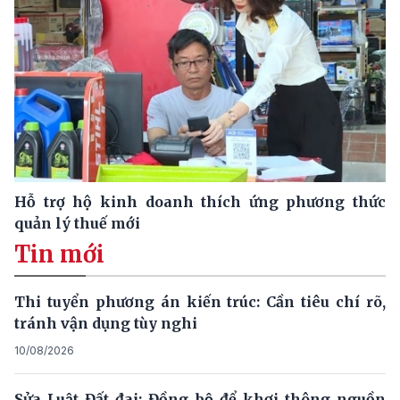
Hỗ trợ hộ kinh doanh thích ứng phương thức
quản lý thuế mới
Tin mới
Thi tuyển phương án kiến trúc: Cần tiêu chí rõ,
tránh vận dụng tùy nghi
10/08/2026
Sửa Luật Đất đai: Đồng bộ để khơi thông nguồn