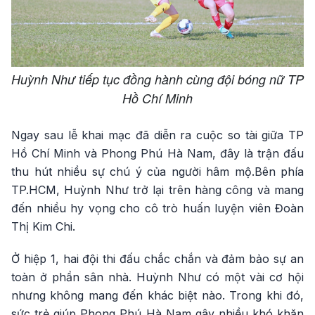
Huỳnh Như tiếp tục đồng hành cùng đội bóng nữ TP
Hồ Chí Minh
Ngay sau lễ khai mạc đã diễn ra cuộc so tài giữa TP
Hồ Chí Minh và Phong Phú Hà Nam, đây là trận đấu
thu hút nhiều sự chú ý của người hâm mộ.Bên phía
TP.HCM, Huỳnh Như trở lại trên hàng công và mang
đến nhiều hy vọng cho cô trò huấn luyện viên Đoàn
Thị Kim Chi.
Ở hiệp 1, hai đội thi đấu chắc chắn và đảm bảo sự an
toàn ở phần sân nhà. Huỳnh Như có một vài cơ hội
nhưng không mang đến khác biệt nào. Trong khi đó,
sức trẻ giúp Phong Phú Hà Nam gây nhiều khó khăn