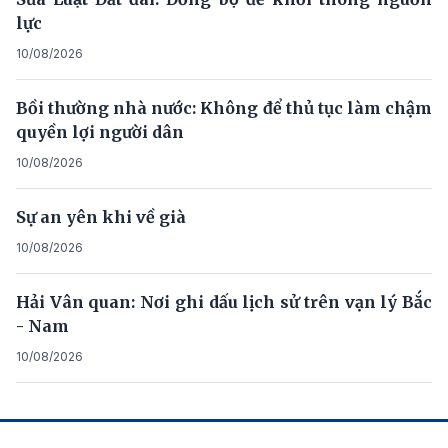
lực
10/08/2026
Bồi thường nhà nước: Không để thủ tục làm chậm
quyền lợi người dân
10/08/2026
Sự an yên khi về già
10/08/2026
Hải Vân quan: Nơi ghi dấu lịch sử trên vạn lý Bắc
- Nam
10/08/2026