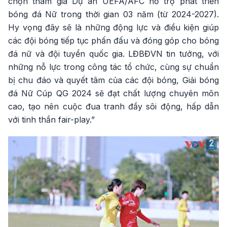
chọn tham gia Dự án UEFA/AFC hỗ trợ phát triển
bóng đá Nữ trong thời gian 03 năm (từ 2024-2027).
Hy vọng đây sẽ là những động lực và điều kiện giúp
các đội bóng tiếp tục phấn đấu và đóng góp cho bóng
đá nữ và đội tuyển quốc gia. LĐBĐVN tin tưởng, với
những nỗ lực trong công tác tổ chức, cùng sự chuẩn
bị chu đáo và quyết tâm của các đội bóng, Giải bóng
đá Nữ Cúp QG 2024 sẽ đạt chất lượng chuyên môn
cao, tạo nên cuộc đua tranh đầy sôi động, hấp dẫn
với tinh thần fair-play.”