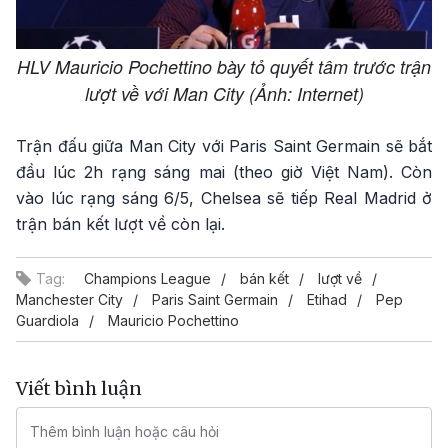
HLV Mauricio Pochettino bày tỏ quyết tâm trước trận
lượt về với Man City (Ảnh: Internet)
Trận đấu giữa Man City với Paris Saint Germain sẽ bắt
đầu lúc 2h rạng sáng mai (theo giờ Việt Nam). Còn
vào lúc rạng sáng 6/5, Chelsea sẽ tiếp Real Madrid ở
trận bán kết lượt về còn lại.
Tag:
Champions League
bán kết
lượt về
Manchester City
Paris Saint Germain
Etihad
Pep
Guardiola
Mauricio Pochettino
Viết bình luận