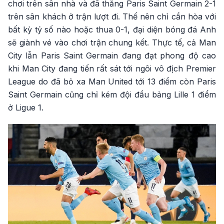
chơi trên sân nhà và đã thắng Paris Saint Germain 2-1
trên sân khách ở trận lượt đi. Thế nên chỉ cần hòa với
bất kỳ tỷ số nào hoặc thua 0-1, đại diện bóng đá Anh
sẽ giành vé vào chơi trận chung kết. Thực tế, cả Man
City lẫn Paris Saint Germain đang đạt phong độ cao
khi Man City đang tiến rất sát tới ngôi vô địch Premier
League do đã bỏ xa Man United tới 13 điểm còn Paris
Saint Germain cũng chỉ kém đội đầu bảng Lille 1 điểm
ở Ligue 1.