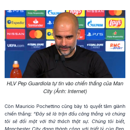
Video
HLV Pep Guardiola tự tin vào chiến thắng của Man
City (Ảnh: Internet)
Còn Mauricio Pochettino cũng bày tỏ quyết tâm giành
chiến thắng:
“Đây sẽ là trận đấu căng thẳng và chúng
tôi sẽ đối mặt với thử thách thật sự. Chúng tôi biết,
Manchester City đang thành công với triết lý của Pep.