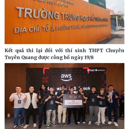
Kết quả thi lại đối với thí sinh THPT Chuyên
Tuyên Quang được công bố ngày 19/8