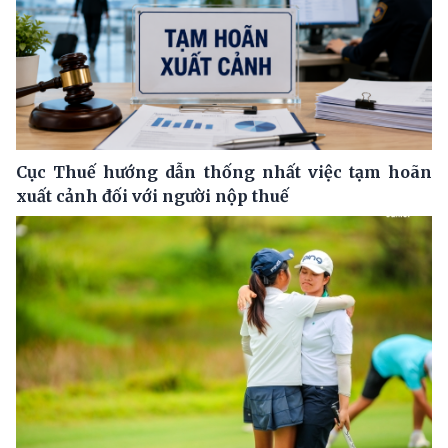
Cục Thuế hướng dẫn thống nhất việc tạm hoãn
xuất cảnh đối với người nộp thuế