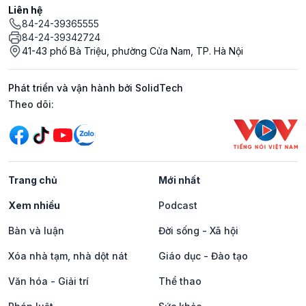
Liên hệ
84-24-39365555
84-24-39342724
41-43 phố Bà Triệu, phường Cửa Nam, TP. Hà Nội
Phát triển và vận hành bởi SolidTech
Mạng xã hội
Theo dõi:
Trang chủ
Mới nhất
Xem nhiều
Podcast
Bàn và luận
Đời sống - Xã hội
Xóa nhà tạm, nhà dột nát
Giáo dục - Đào tạo
Văn hóa - Giải trí
Thể thao