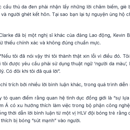
 cầu thủ da đen phải nhận lấy những lời châm biếm, giè
 và người ghét kết hôn. Tại sao bạn lại tự nguyện ủng hộ
 Clarke đã bị một nghị sĩ khác của đảng Lao động, Kevin 
ng từ thiếu chính xác và không đúng chuẩn mực.
 “Nếu tôi đã nói vậy thì tôi thành thật xin lỗi vì điều đó. T
i tôi được yêu cầu phải sử dụng thuật ngữ ‘người da màu’,
. Có đôi khi tôi đã quá lời”.
chỉ trích bởi nhiều lời bình luận khác, trong quá trình diễn 
 tỏ quan điểm rằng quan hệ tình dục đồng giới là “sự lựa
m Á có xu hướng thích làm việc trong bộ phận công nghệ
ng thời dẫn lời bình luận từ một vị HLV đội bóng trẻ rằng
thích bị bóng “sút mạnh” vào người.