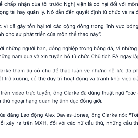
 chấp nhận của tôi trước Nghị viện là có hại đối với môn
ọng tài hay quản lý. Nó dẫn đến quyết định từ chức và ra đi
 vì đã gây tổn hại tới các cộng đồng trong lĩnh vực bóng
h cho sự phát triển của môn thể thao này”.
tới những người bạn, đồng nghiệp trong bóng đá, vì những
những năm qua và xin tuyên bố từ chức Chủ tịch FA ngay lập
larke tham dự có chủ đề thảo luận về những nỗ lực đa 
 trở xuống, có thể duy trì hoạt động và tránh khỏi việc giả
 trên video trực tuyến, ông Clarke đã dùng thuật ngữ “các c
 thủ ngoại hạng quan hệ tình dục đồng giới.
ĩ của đảng Lao động Alex Davies-Jones, ông Clarke nói: “Tô
ối xảy ra trên MXH, đối với các nữ cầu thủ, những cầu th