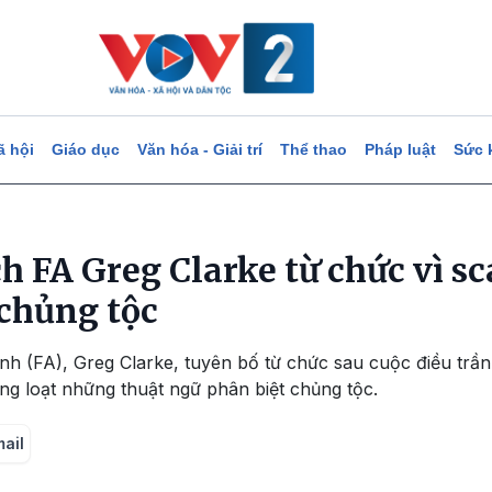
ã hội
Giáo dục
Văn hóa - Giải trí
Thể thao
Pháp luật
Sức 
h FA Greg Clarke từ chức vì s
 chủng tộc
h (FA), Greg Clarke, tuyên bố từ chức sau cuộc điều trần
ng loạt những thuật ngữ phân biệt chủng tộc.
mail