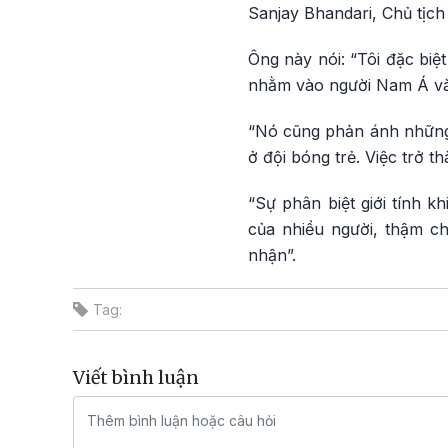
Sanjay Bhandari, Chủ tịch 
Ông này nói: “Tôi đặc biệ
nhằm vào người Nam Á và
“Nó cũng phản ánh những đ
ở đội bóng trẻ. Việc trở t
“Sự phân biệt giới tính k
của nhiều người, thậm c
nhận”.
Tag:
Viết bình luận