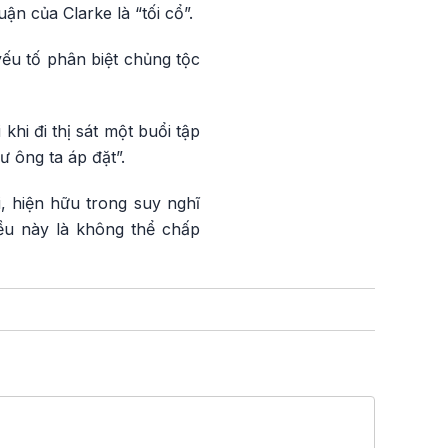
ận của Clarke là “tối cổ”.
yếu tố phân biệt chủng tộc
hi đi thị sát một buổi tập
ư ông ta áp đặt”.
i, hiện hữu trong suy nghĩ
ều này là không thể chấp