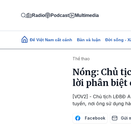
Nhảy đến nội dung
Radio
Podcast
Multimedia
Main navigation
Để Việt Nam cất cánh
Bàn và luận
Đời sống - X
Thể thao
Nóng: Chủ tịc
lời phân biệt
[VOV2] - Chủ tịch LĐBĐ An
tuyến, nơi ông sử dụng hà
Facebook
Gửi 