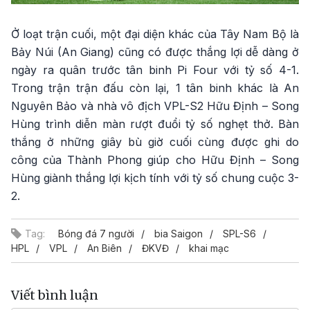
Ở loạt trận cuối, một đại diện khác của Tây Nam Bộ là
Bảy Núi (An Giang) cũng có được thắng lợi dễ dàng ở
ngày ra quân trước tân binh Pi Four với tỷ số 4-1.
Trong trận trận đấu còn lại, 1 tân binh khác là An
Nguyên Bảo và nhà vô địch VPL-S2 Hữu Định – Song
Hùng trình diễn màn rượt đuổi tỷ số nghẹt thở. Bàn
thắng ở những giây bù giờ cuối cùng được ghi do
công của Thành Phong giúp cho Hữu Định – Song
Hùng giành thắng lợi kịch tính với tỷ số chung cuộc 3-
2.
Tag:
Bóng đá 7 người
bia Saigon
SPL-S6
HPL
VPL
An Biên
ĐKVĐ
khai mạc
Viết bình luận