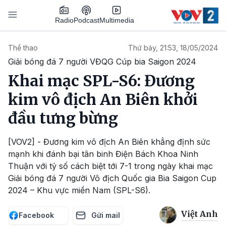
Nhảy đến nội dung
Podcast
Radio
Multimedia
Main navigation
Thể thao
Thứ bảy, 21:53, 18/05/2024
Giải bóng đá 7 người VĐQG Cúp bia Saigon 2024
Khai mạc SPL-S6: Đương
kim vô địch An Biên khởi
đầu tưng bừng
[VOV2] - Đương kim vô địch An Biên khẳng định sức
mạnh khi đánh bại tân binh Điện Bách Khoa Ninh
Thuận với tỷ số cách biệt tới 7-1 trong ngày khai mạc
Giải bóng đá 7 người Vô địch Quốc gia Bia Saigon Cup
2024 – Khu vực miền Nam (SPL-S6).
Việt Anh
Facebook
Gửi mail