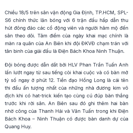
Chiều 18/5 trên sân vận động Gia Định, TP.HCM, SPL-
S6 chính thức lăn bóng với 6 trận đấu hấp dẫn thu
hút đông đảo các cổ động viên và người hâm mộ đến
sân theo dõi. Tâm điểm của ngày khai mạc chính là
màn ra quân của An Biên khi đội ĐKVĐ chạm trán với
tân binh của giải đấu là Điện Bách Khoa Ninh Thuận.
Đội bóng được dẫn dắt bởi HLV Phan Trần Tuấn Anh
lấn lướt ngay từ sau tiếng còi khai cuộc và có bàn mở
tỷ số ngay ở phút 12. Tiền đạo Hồng Long là cái tên
thi đấu ấn tượng nhất của những nhà đương kim vô
địch khi có hat-trick kiến tạo cùng cú đúp bàn thắng
trước khi rời sân. An Biên sau đó ghi thêm hai bàn
nhờ công của Thanh Hải và Văn Tuấn trong khi Điện
Bách Khoa – Ninh Thuận có được bàn danh dự của
Quang Huy.