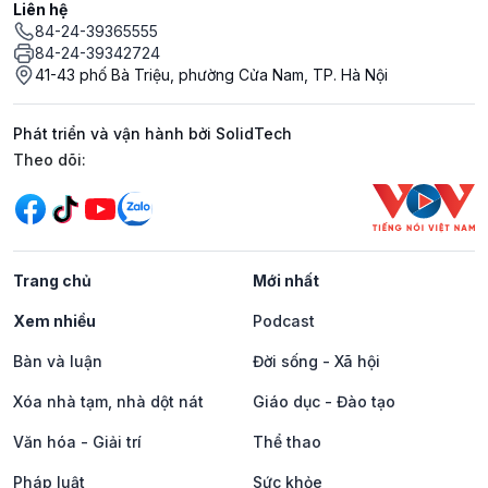
Liên hệ
84-24-39365555
84-24-39342724
41-43 phố Bà Triệu, phường Cửa Nam, TP. Hà Nội
Phát triển và vận hành bởi SolidTech
Mạng xã hội
Theo dõi:
Trang chủ
Mới nhất
Xem nhiều
Podcast
Bàn và luận
Đời sống - Xã hội
Xóa nhà tạm, nhà dột nát
Giáo dục - Đào tạo
Văn hóa - Giải trí
Thể thao
Pháp luật
Sức khỏe