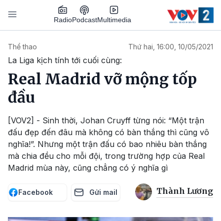
Nhảy đến nội dung
Podcast
Radio
Multimedia
Main navigation
Thể thao
Thứ hai, 16:00, 10/05/2021
La Liga kịch tính tới cuối cùng:
Real Madrid vỡ mộng tốp
đầu
[VOV2] - Sinh thời, Johan Cruyff từng nói: “Một trận
đấu đẹp đến đâu mà không có bàn thắng thì cũng vô
nghĩa!”. Nhưng một trận đấu có bao nhiêu bàn thắng
mà chia đều cho mỗi đội, trong trường hợp của Real
Madrid mùa này, cũng chẳng có ý nghĩa gì
Thành Lương
Facebook
Gửi mail