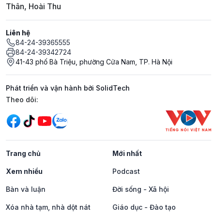
Thân, Hoài Thu
Liên hệ
84-24-39365555
84-24-39342724
41-43 phố Bà Triệu, phường Cửa Nam, TP. Hà Nội
Phát triển và vận hành bởi SolidTech
Mạng xã hội
Theo dõi:
Trang chủ
Mới nhất
Xem nhiều
Podcast
Bàn và luận
Đời sống - Xã hội
Xóa nhà tạm, nhà dột nát
Giáo dục - Đào tạo