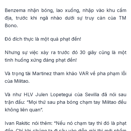
Benzema nhận bóng, lao xuống, nhập vào khu cấm
địa, trước khi ngã nhào dưới sự truy cản của TM
Bono.
Đó đích thực là một quả phạt đền!
Nhưng sự việc xảy ra trước đó 30 giây cũng là một
tình huống xứng đáng phạt đền!
Và trọng tài Martinez tham khảo VAR về pha phạm lỗi
của Militao.
Và như HLV Julen Lopetegui của Sevilla đã nói sau
trận đấu: “Mọi thứ sau pha bóng chạm tay Militao đều
không liên quan”.
Ivan Rakitic nói thêm: “Nếu nó chạm tay thì đó là phạt
đền. Chỉ khi chúng ta đi sâu vào diễn giải thì mới nhầm