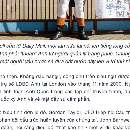
ll của tờ Daily Mail, một lần nữa lại nói lên tiếng lòn
 Anh phải “thuần” Anh từ người quản lý trang phục. Chú
một người yêu nước sẽ đưa đất nước này lên vị trí thứ nhấ
ổ thẹn. Không đầu hàng!”, dòng chữ trên biểu ngữ được
trụ sở LĐBĐ Anh tại London vào tháng 11 năm 2000. Ng
ủa tinh thần Anh Quốc trong các tạp chí truyện tranh, 
 quốc kỳ Anh và vẻ mặt đầy sự căm phẫn.
 biểu tình đơn lẻ đó. Gordon Taylor, CEO Hiệp hội Cầu th
phản bội cấu trúc huấn luyện của chúng ta”. John Barnwel
 đoàn, nói rằng điều đó “thật khó tin - một ví dụ khác v