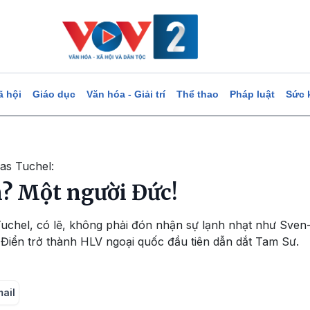
ã hội
Giáo dục
Văn hóa - Giải trí
Thể thao
Pháp luật
Sức 
as Tuchel:
n? Một người Đức!
uchel, có lẽ, không phải đón nhận sự lạnh nhạt như Sven-
 Điển trở thành HLV ngoại quốc đầu tiên dẫn dắt Tam Sư.
mail