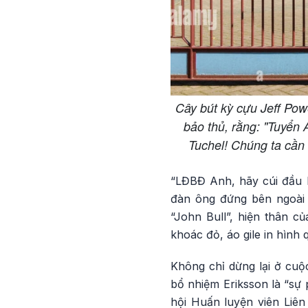
Cây bút kỳ cựu Jeff Powe
bảo thủ, rằng: "Tuyển
Tuchel! Chúng ta cần 
“LĐBĐ Anh, hãy cúi đầu h
đàn ông đứng bên ngoài 
“John Bull”, hiện thân c
khoác đỏ, áo gile in hình
Không chỉ dừng lại ở cuộc
bổ nhiệm Eriksson là “sự 
hội Huấn luyện viên Liên