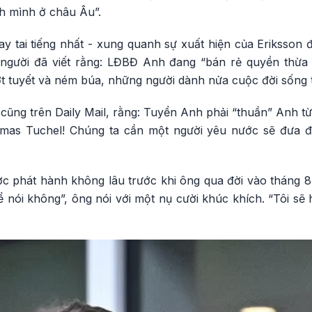
nh mình ở châu Âu”.
hay tai tiếng nhất - xung quanh sự xuất hiện của Eriksson 
, người đã viết rằng: LĐBĐ Anh đang “bán rẻ quyền thừ
ượt tuyết và ném búa, những người dành nửa cuộc đời sống 
 cũng trên Daily Mail, rằng: Tuyển Anh phải “thuần” Anh từ
as Tuchel! Chúng ta cần một người yêu nước sẽ đưa đất
ợc phát hành không lâu trước khi ông qua đời vào tháng 8, 
nói không”, ông nói với một nụ cười khúc khích. “Tôi sẽ 