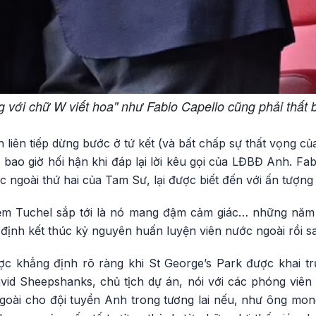
g với chữ W viết hoa" như Fabio Capello cũng phải thất b
 liên tiếp dừng bước ở tứ kết (và bất chấp sự thất vọng của
a bao giờ hối hận khi đáp lại lời kêu gọi của LĐBĐ Anh. Fa
 ngoài thứ hai của Tam Sư, lại được biết đến với ấn tượng 
iệm Tuchel sắp tới là nó mang đậm cảm giác… những năm
ịnh kết thúc kỷ nguyên huấn luyện viên nước ngoài rồi s
c khẳng định rõ ràng khi St George’s Park được khai t
vid Sheepshanks, chủ tịch dự án, nói với các phóng vi
goài cho đội tuyển Anh trong tương lai nếu, như ông mon