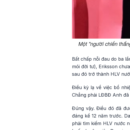
Một "người chiến thắn
Bất chấp nỗi đau do ba lần
mói đời tư), Eriksson chư
sau đó trở thành HLV nước
Điều kỳ lạ về việc bổ nh
Chẳng phải LĐBĐ Anh đã đ
Đúng vậy. Điều đó đã đượ
đáng kể 12 năm trước. Da
phải tìm kiếm HLV nước n