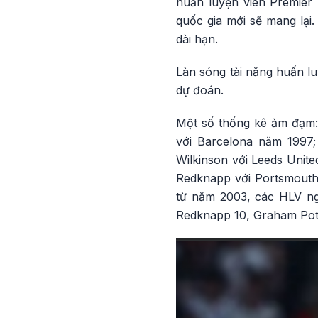
huấn luyện viên Premier 
quốc gia mới sẽ mang lại
dài hạn.
Làn sóng tài năng huấn lu
dự đoán.
Một số thống kê ảm đạm:
với Barcelona năm 1997
Wilkinson với Leeds Unit
Redknapp với Portsmouth
từ năm 2003, các HLV ng
Redknapp 10, Graham Potte