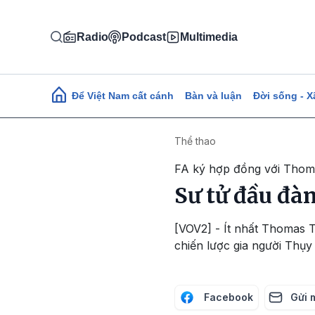
Nhảy đến nội dung
Radio
Podcast
Multimedia
Main navigation
Để Việt Nam cất cánh
Bàn và luận
Đời sống - X
Thể thao
FA ký hợp đồng với Thom
Sư tử đầu đà
[VOV2] - Ít nhất Thomas T
chiến lược gia người Thụy
Facebook
Gửi 