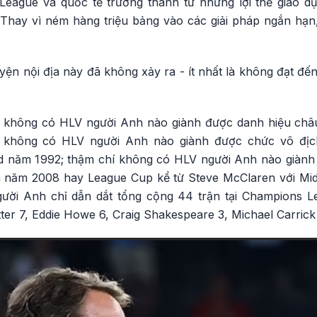
League và quốc tế trưởng thành từ những lợi thế giáo 
. Thay vì ném hàng triệu bảng vào các giải pháp ngắn hạn
yện nội địa này đã không xảy ra - ít nhất là không đạt đ
 không có HLV người Anh nào giành được danh hiệu ch
; không có HLV người Anh nào giành được chức vô địc
ed năm 1992; thậm chí không có HLV người Anh nào giàn
 năm 2008 hay League Cup kể từ Steve McClaren với Mi
ười Anh chỉ dẫn dắt tổng cộng 44 trận tại Champions L
r 7, Eddie Howe 6, Craig Shakespeare 3, Michael Carrick 1