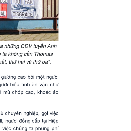
g của những CĐV tuyển Anh
ng ta không cần Thomas
t, thứ hai và thứ ba".
 giương cao bởi một người
ười biểu tình ăn vận như
đội mũ chóp cao, khoác áo
ủ chuyên nghiệp, gọi việc
l, người đồng cấp tại Hiệp
ề việc chúng ta phung phí