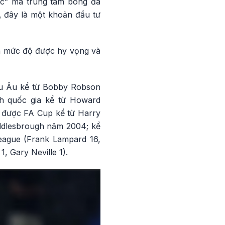
dục” mà trung tâm bóng đá
, đây là một khoản đầu tư
ến mức độ được hy vọng và
âu Âu kể từ Bobby Robson
h quốc gia kể từ Howard
h được FA Cup kể từ Harry
ddlesbrough năm 2004; kể
eague (Frank Lampard 16,
, Gary Neville 1).