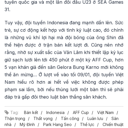
tuyển quốc gia và một lần đối đầu U23 ở SEA Games
31.
Tuy vậy, đội tuyển Indonesia đang mạnh dần lên. Sức
trẻ, sự cơ động kết hợp với tình kỷ luật cao, đó chính
là những vũ khí lợi hại mà đội bóng của ông Shin đã
thể hiện được ở trận bán kết lượt đi. Cũng nên nhớ
rằng, nhờ sự xuất sắc của Văn Lâm khi thiết lập kỷ lục
giữ sạch lưới lên tới 450 phút ở một kỳ AFF Cup, hơn
5 vạn khán giả đến sân Gelora Bung Karno mới không
thể ăn mừng… Ở lượt về vào tối 09/01, đội tuyển Việt
Nam hiểu rõ hơn ai hết về việc không được phép
phạm sai lầm, bởi nếu thủng lưới một bàn thì sẽ phải
đáp trả gấp đôi theo luật bàn thắng sân khách.
Tag:
Bán kết
Indonesia
AFF Cup
Việt Nam
Thận trọng
Thất vọng
Tấn công
Luân lưu
Sân
nhà
Mỹ Đình
Park Hang Seo
Thể lực
Chiến thuật