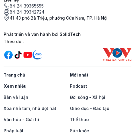
84-24-39365555
84-24-39342724
41-43 phố Bà Triệu, phường Cửa Nam, TP. Hà Nội
Phát triển và vận hành bởi SolidTech
Mạng xã hội
Theo dõi:
Trang chủ
Mới nhất
Xem nhiều
Podcast
Bàn và luận
Đời sống - Xã hội
Xóa nhà tạm, nhà dột nát
Giáo dục - Đào tạo
Văn hóa - Giải trí
Thể thao
Pháp luật
Sức khỏe