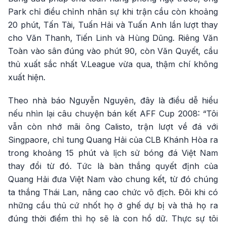
Park chỉ điều chỉnh nhân sự khi trận cầu còn khoảng
20 phút, Tấn Tài, Tuấn Hải và Tuấn Anh lần lượt thay
cho Văn Thanh, Tiến Linh và Hùng Dũng. Riêng Văn
Toàn vào sân đúng vào phút 90, còn Văn Quyết, cầu
thủ xuất sắc nhất V.League vừa qua, thậm chí không
xuất hiện.
Theo nhà báo Nguyễn Nguyên, đây là điều dễ hiểu
nếu nhìn lại câu chuyện bán kết AFF Cup 2008: “Tôi
vẫn còn nhớ mãi ông Calisto, trận lượt về đá với
Singpaore, chỉ tung Quang Hải của CLB Khánh Hòa ra
trong khoảng 15 phút và lịch sử bóng đá Việt Nam
thay đổi từ đó. Tức là bàn thắng quyết định của
Quang Hải đưa Việt Nam vào chung kết, từ đó chúng
ta thắng Thái Lan, nâng cao chức vô địch. Đôi khi có
những cầu thủ cứ nhốt họ ở ghế dự bị và thả họ ra
đúng thời điểm thì họ sẽ là con hổ dữ. Thực sự tôi