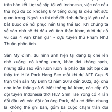
trận bán kết lượt về sắp tới với Indonesia, việc các cầu
thủ ngủ đủ cỡ khoảng 8-9 tiếng cũng là điều hết sức
quan trọng. Ngoài ra thì chế độ dinh dưỡng là yêu cầu
bắt buộc để hồi phục nền tảng thể lực. Khi chúng ta
về sân nhà sẽ thi đấu với tinh thần khác, dưới dự cổ
vũ của 4 vạn khán giả” - cựu tuyển thủ Phạm Như
Thuần phân tích.
Sân Mỹ Đình, dù hình ảnh hiện tại đang bị chê lên
chê xuống, cỏ không xanh, khán đài không sạch,
nhưng dẫu sao vẫn luôn luôn là pháo đài bất bại của
thầy trò HLV Park Hang Seo mỗi khi dự AFF Cup. 6
trận trên sân Mỹ Đình từ năm 2018 đến 2022, đội chủ
nhà toàn thắng cả 6. Một thống kê khác, các cấp độ
đội tuyển Indonesia thời HLV Shin Tae Yong có 4 lần
đối đầu với các đội của ông Park, đều có điểm chung
là không thể ghi bàn, gồm ba cuộc chạm trán đội