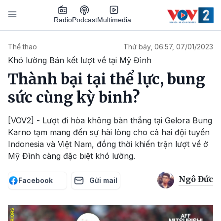
Nhảy đến nội dung
Podcast
Radio
Multimedia
Main navigation
Thể thao
Thứ bảy, 06:57, 07/01/2023
Khó lường Bán kết lượt về tại Mỹ Đình
Thành bại tại thể lực, bung
sức cùng kỳ binh?
[VOV2] - Lượt đi hòa không bàn thắng tại Gelora Bung
Karno tạm mang đến sự hài lòng cho cả hai đội tuyển
Indonesia và Việt Nam, đồng thời khiến trận lượt về ở
Mỹ Đình càng đặc biệt khó lường.
Ngô Đức
Facebook
Gửi mail