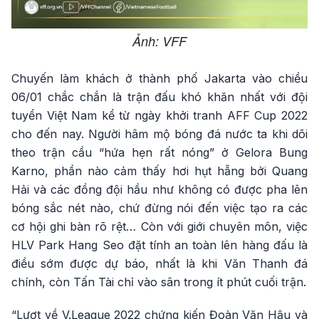
Ảnh: VFF
Chuyến làm khách ở thành phố Jakarta vào chiều
06/01 chắc chắn là trận đấu khó khăn nhất với đội
tuyển Việt Nam kể từ ngày khởi tranh AFF Cup 2022
cho đến nay. Người hâm mộ bóng đá nước ta khi dõi
theo trận cầu “hứa hẹn rất nóng” ở Gelora Bung
Karno, phần nào cảm thấy hơi hụt hẫng bởi Quang
Hải và các đồng đội hầu như không có được pha lên
bóng sắc nét nào, chứ đừng nói đến việc tạo ra các
cơ hội ghi bàn rõ rệt… Còn với giới chuyên môn, việc
HLV Park Hang Seo đặt tính an toàn lên hàng đấu là
điều sớm được dự báo, nhất là khi Văn Thanh đá
chính, còn Tấn Tài chỉ vào sân trong ít phút cuối trận.
“Lượt về V.League 2022 chứng kiến Đoàn Văn Hậu và