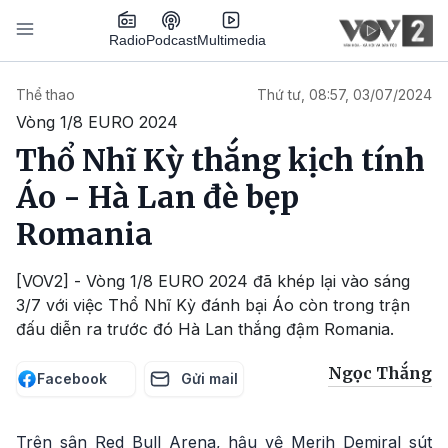
Nhảy đến nội dung
Podcast
Radio
Multimedia
Main navigation
Thể thao
Thứ tư, 08:57, 03/07/2024
Vòng 1/8 EURO 2024
Thổ Nhĩ Kỳ thắng kịch tính
Áo - Hà Lan đè bẹp
Romania
[VOV2] - Vòng 1/8 EURO 2024 đã khép lại vào sáng
3/7 với việc Thổ Nhĩ Kỳ đánh bại Áo còn trong trận
đấu diễn ra trước đó Hà Lan thắng đậm Romania.
Ngọc Thắng
Facebook
Gửi mail
Trên sân Red Bull Arena, hậu vệ Merih Demiral sút