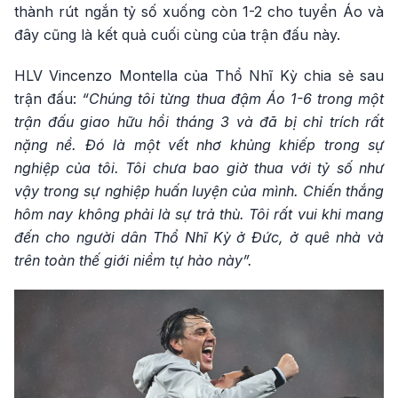
thành rút ngắn tỷ số xuống còn 1-2 cho tuyển Áo và
đây cũng là kết quả cuối cùng của trận đấu này.
HLV Vincenzo Montella của Thổ Nhĩ Kỳ chia sẻ sau
trận đấu:
“Chúng tôi từng thua đậm Áo 1-6 trong một
trận đấu giao hữu hồi tháng 3 và đã bị chỉ trích rất
nặng nề. Đó là một vết nhơ khủng khiếp trong sự
nghiệp của tôi. Tôi chưa bao giờ thua với tỷ số như
vậy trong sự nghiệp huấn luyện của mình. Chiến thắng
hôm nay không phải là sự trả thù. Tôi rất vui khi mang
đến cho người dân Thổ Nhĩ Kỳ ở Đức, ở quê nhà và
trên toàn thế giới niềm tự hào này”.