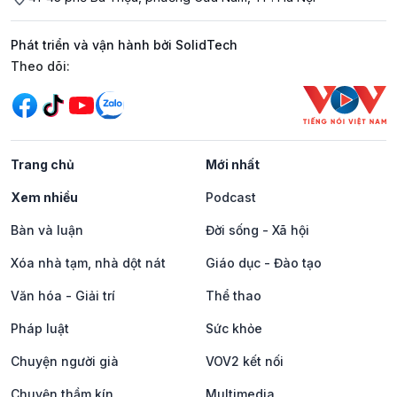
Phát triển và vận hành bởi SolidTech
Mạng xã hội
Theo dõi:
Trang chủ
Mới nhất
Xem nhiều
Podcast
Bàn và luận
Đời sống - Xã hội
Xóa nhà tạm, nhà dột nát
Giáo dục - Đào tạo
Văn hóa - Giải trí
Thể thao
Pháp luật
Sức khỏe
Chuyện người già
VOV2 kết nối
Chuyện thầm kín
Multimedia