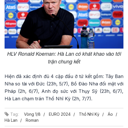
HLV Ronald Koeman: Hà Lan có khát khao vào tới
trận chung kết
Hiện đã xác định đủ 4 cặp đấu ở tứ kết gồm: Tây Ban
Nha so tài với Đức (23h, 5/7), Bồ Đào Nha đối mặt với
Pháp (2h, 6/7), Anh đọ sức với Thụy Sỹ (23h, 6/7),
Hà Lan chạm trán Thổ Nhĩ Kỳ (2h, 7/7).
Tag:
Vòng 1/8
EURO 2024
Thổ Nhĩ Kỳ
Áo
Hà Lan
Roman