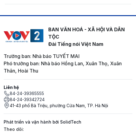
BAN VĂN HOÁ - XÃ HỘI VÀ DÂN
TỘC
Đài Tiếng nói Việt Nam
Trưởng ban: Nhà báo TUYẾT MAI
Phó trưởng ban: Nhà báo Hồng Lan, Xuân Thọ, Xuân
Thân, Hoài Thu
Liên hệ
84-24-39365555
84-24-39342724
41-43 phố Bà Triệu, phường Cửa Nam, TP. Hà Nội
Phát triển và vận hành bởi SolidTech
Mạng xã hội
Theo dõi: