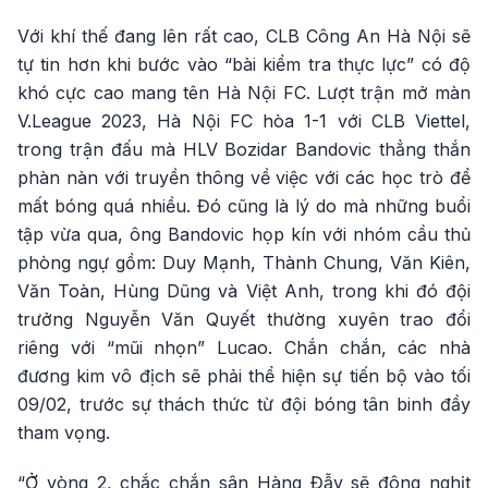
Với khí thế đang lên rất cao, CLB Công An Hà Nội sẽ
tự tin hơn khi bước vào “bài kiểm tra thực lực” có độ
khó cực cao mang tên Hà Nội FC. Lượt trận mở màn
V.League 2023, Hà Nội FC hòa 1-1 với CLB Viettel,
trong trận đấu mà HLV Bozidar Bandovic thẳng thắn
phàn nàn với truyền thông về việc với các học trò để
mất bóng quá nhiều. Đó cũng là lý do mà những buổi
tập vừa qua, ông Bandovic họp kín với nhóm cầu thủ
phòng ngự gồm: Duy Mạnh, Thành Chung, Văn Kiên,
Văn Toàn, Hùng Dũng và Việt Anh, trong khi đó đội
trưởng Nguyễn Văn Quyết thường xuyên trao đổi
riêng với “mũi nhọn” Lucao. Chắn chắn, các nhà
đương kim vô địch sẽ phải thể hiện sự tiến bộ vào tối
09/02, trước sự thách thức từ đội bóng tân binh đầy
tham vọng.
“Ở vòng 2, chắc chắn sân Hàng Đẫy sẽ đông nghịt