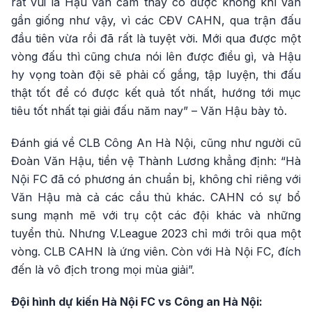
rất vui là Hậu vẫn cảm thấy có được không khí vẫn
gần giống như vậy, vì các CĐV CAHN, qua trận đấu
đầu tiên vừa rồi đã rất là tuyệt vời. Mới qua được một
vòng đấu thì cũng chưa nói lên được điều gì, và Hậu
hy vọng toàn đội sẽ phải cố gắng, tập luyện, thi đấu
thật tốt để có được kết quả tốt nhất, hướng tới mục
tiêu tốt nhất tại giải đấu năm nay” – Văn Hậu bày tỏ.
Đánh giá về CLB Công An Hà Nội, cũng như người cũ
Đoàn Văn Hậu, tiền vệ Thành Lương khẳng định: “Hà
Nội FC đã có phương án chuẩn bị, không chỉ riêng với
Văn Hậu mà cả các cầu thủ khác. CAHN có sự bổ
sung mạnh mẽ với trụ cột các đội khác và những
tuyển thủ. Nhưng V.League 2023 chỉ mới trôi qua một
vòng. CLB CAHN là ứng viên. Còn với Hà Nội FC, đích
đến là vô địch trong mọi mùa giải”.
Đội hình dự kiến Hà Nội FC vs Công an Hà Nội: