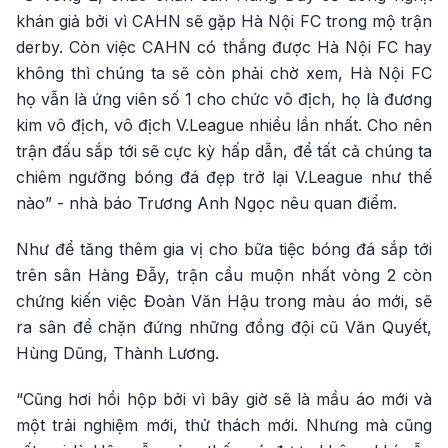
khán giả bởi vì CAHN sẽ gặp Hà Nội FC trong mộ trận
derby. Còn việc CAHN có thắng được Hà Nội FC hay
không thì chúng ta sẽ còn phải chờ xem, Hà Nội FC
họ vẫn là ứng viên số 1 cho chức vô địch, họ là đương
kim vô địch, vô địch V.League nhiều lần nhất. Cho nên
trận đấu sắp tới sẽ cực kỳ hấp dẫn, để tất cả chúng ta
chiêm ngưỡng bóng đá đẹp trở lại V.League như thế
nào” - nhà báo Trương Anh Ngọc nêu quan điểm.
Như để tăng thêm gia vị cho bữa tiệc bóng đá sắp tới
trên sân Hàng Đẫy, trận cầu muộn nhất vòng 2 còn
chứng kiến việc Đoàn Văn Hậu trong màu áo mới, sẽ
ra sân để chặn đứng những đồng đội cũ Văn Quyết,
Hùng Dũng, Thành Lương.
“Cũng hơi hồi hộp bởi vì bây giờ sẽ là mầu áo mới và
một trải nghiệm mới, thử thách mới. Nhưng mà cũng