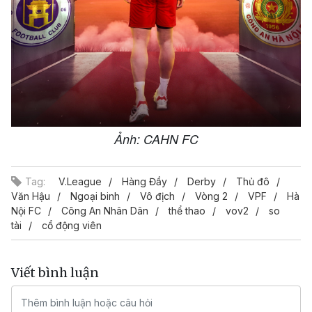
Ảnh: CAHN FC
Tag:
V.League
Hàng Đầy
Derby
Thủ đô
Văn Hậu
Ngoại binh
Vô địch
Vòng 2
VPF
Hà
Nội FC
Công An Nhân Dân
thể thao
vov2
so
tài
cổ động viên
Viết bình luận