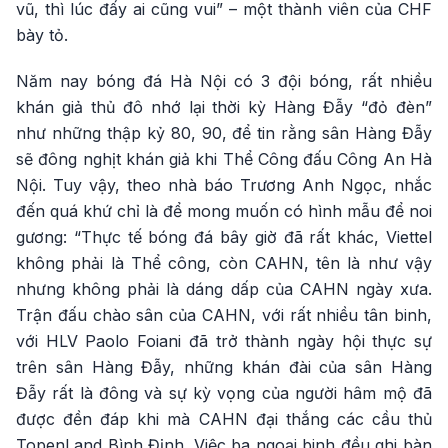
vũ, thì lúc đấy ai cũng vui” – một thành viên của CHF
bày tỏ.
Năm nay bóng đá Hà Nội có 3 đội bóng, rất nhiều
khán giả thủ đô nhớ lại thời kỳ Hàng Đẫy “đỏ đèn”
như những thập kỷ 80, 90, để tin rằng sân Hàng Đẫy
sẽ đông nghịt khán giả khi Thể Công đấu Công An Hà
Nội. Tuy vậy, theo nhà báo Trương Anh Ngọc, nhắc
đến quá khứ chỉ là để mong muốn có hình mẫu để noi
gương: “Thực tế bóng đá bây giờ đã rất khác, Viettel
không phải là Thể công, còn CAHN, tên là như vậy
nhưng không phải là dáng dấp của CAHN ngày xưa.
Trận đấu chào sân của CAHN, với rất nhiều tân binh,
với HLV Paolo Foiani đã trở thành ngày hội thực sự
trên sân Hàng Đẫy, những khán đài của sân Hàng
Đẫy rất là đông và sự kỳ vọng của người hâm mộ đã
được đền đáp khi mà CAHN đại thắng các cầu thủ
TopenLand Bình Định. Việc ba ngoại binh đều ghi bàn