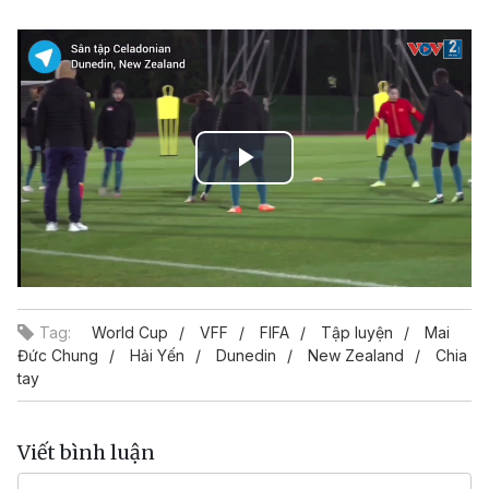
Play
Video
Tag:
World Cup
VFF
FIFA
Tập luyện
Mai
Đức Chung
Hải Yến
Dunedin
New Zealand
Chia
tay
Viết bình luận