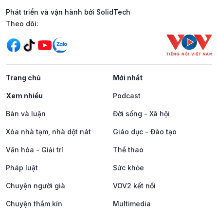
Phát triển và vận hành bởi SolidTech
Mạng xã hội
Theo dõi:
Trang chủ
Mới nhất
Xem nhiều
Podcast
Bàn và luận
Đời sống - Xã hội
Xóa nhà tạm, nhà dột nát
Giáo dục - Đào tạo
Văn hóa - Giải trí
Thể thao
Pháp luật
Sức khỏe
Chuyện người già
VOV2 kết nối
Chuyện thầm kín
Multimedia