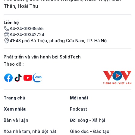
Thân, Hoài Thu
Liên hệ
84-24-39365555
84-24-39342724
41-43 phố Bà Triệu, phường Cửa Nam, TP. Hà Nội
Phát triển và vận hành bởi SolidTech
Mạng xã hội
Theo dõi:
Trang chủ
Mới nhất
Xem nhiều
Podcast
Bàn và luận
Đời sống - Xã hội
Xóa nhà tạm, nhà dột nát
Giáo dục - Đào tạo