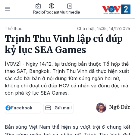
Nhảy đến nội dung
Podcast
Radio
Multimedia
Main navigation
Thể thao
Chủ nhật, 15:35, 14/12/2025
Trịnh Thu Vinh lập cú đúp
kỷ lục SEA Games
[VOV2] - Ngày 14/12, tại trường bắn thuộc Tổ hợp thể
thao SAT, Bangkok, Trịnh Thu Vinh đã thực hiện xuất
sắc các bài bắn ở nội dung 10m súng ngắn hơi nữ,
không chỉ đoạt cú đúp HCV cá nhân và đồng đội, mà
còn phá kỷ lục SEA Games.
Ngô Đức
Facebook
Gửi mail
Bắn súng Việt Nam thể hiện sự vượt trội ở chung kết
10m súng ngắn hơi cá nhân nữ. Trịnh Thu Vinh đạt