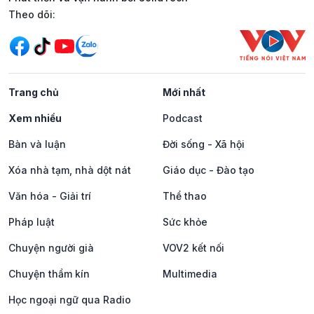
Mạng xã hội
Theo dõi:
Trang chủ
Mới nhất
Xem nhiều
Podcast
Bàn và luận
Đời sống - Xã hội
Xóa nhà tạm, nhà dột nát
Giáo dục - Đào tạo
Văn hóa - Giải trí
Thể thao
Pháp luật
Sức khỏe
Chuyện người già
VOV2 kết nối
Chuyện thầm kín
Multimedia
Học ngoại ngữ qua Radio