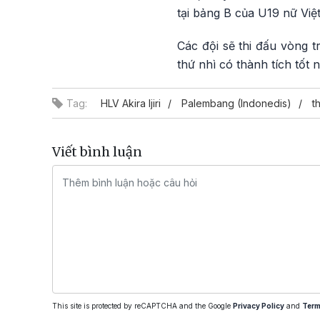
tại bảng B của U19 nữ Việ
Các đội sẽ thi đấu vòng t
thứ nhì có thành tích tốt
Tag:
HLV Akira Ijiri
Palembang (Indonedis)
t
Viết bình luận
This site is protected by reCAPTCHA and the Google
Privacy Policy
and
Term