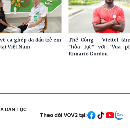
về ca ghép da đầu trẻ em
Thể Công – Viettel tă
 tại Việt Nam
"hỏa lực" với "Vua ph
Rimario Gordon
Mạng xã hội
VÀ DÂN TỘC
Theo dõi VOV2 tại: