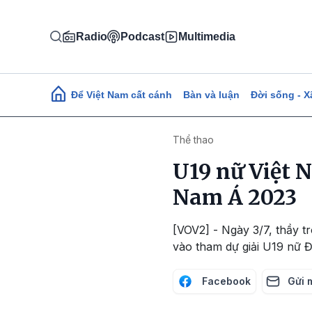
Nhảy đến nội dung
Radio
Podcast
Multimedia
Main navigation
Để Việt Nam cất cánh
Bàn và luận
Đời sống - X
Thể thao
U19 nữ Việt 
Nam Á 2023
[VOV2] - Ngày 3/7, thầy t
vào tham dự giải U19 nữ
Facebook
Gửi 