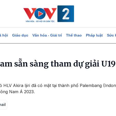
ã hội
Giáo dục
Văn hóa - Giải trí
Thể thao
Pháp luật
Sức 
Nam sẵn sàng tham dự giải U1
rò HLV Akira Ijiri đã có mặt tại thành phố Palembang (Indo
 Đông Nam Á 2023.
mail