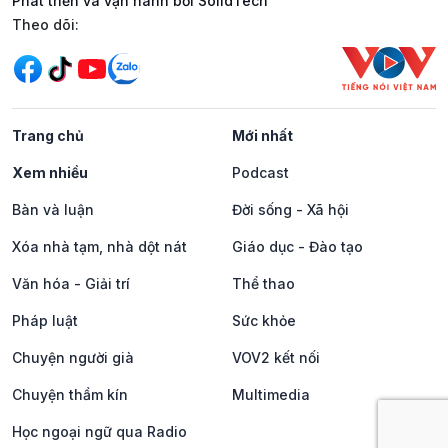
Phát triển và vận hành bởi SolidTech
Mạng xã hội
Theo dõi:
Trang chủ
Mới nhất
Xem nhiều
Podcast
Bàn và luận
Đời sống - Xã hội
Xóa nhà tạm, nhà dột nát
Giáo dục - Đào tạo
Văn hóa - Giải trí
Thể thao
Pháp luật
Sức khỏe
Chuyện người già
VOV2 kết nối
Chuyện thầm kín
Multimedia
Học ngoại ngữ qua Radio