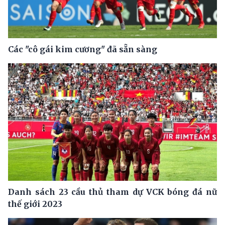
Các "cô gái kim cương" đã sẵn sàng
Danh sách 23 cầu thủ tham dự VCK bóng đá nữ
thế giới 2023