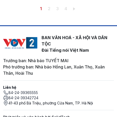
Pagination
Trang hiện thời
Trang
Trang
Trang
1
2
3
4
BAN VĂN HOÁ - XÃ HỘI VÀ DÂN
TỘC
Đài Tiếng nói Việt Nam
Trưởng ban: Nhà báo TUYẾT MAI
Phó trưởng ban: Nhà báo Hồng Lan, Xuân Thọ, Xuân
Thân, Hoài Thu
Liên hệ
84-24-39365555
84-24-39342724
41-43 phố Bà Triệu, phường Cửa Nam, TP. Hà Nội