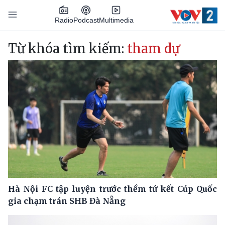
Nhảy đến nội dung
Podcast
Radio
Multimedia
Main navigation
Từ khóa tìm kiếm:
tham dự
Hà Nội FC tập luyện trước thềm tứ kết Cúp Quốc
gia chạm trán SHB Đà Nẵng