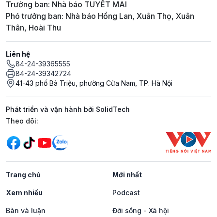
Trưởng ban: Nhà báo TUYẾT MAI
Phó trưởng ban: Nhà báo Hồng Lan, Xuân Thọ, Xuân
Thân, Hoài Thu
Liên hệ
84-24-39365555
84-24-39342724
41-43 phố Bà Triệu, phường Cửa Nam, TP. Hà Nội
Phát triển và vận hành bởi SolidTech
Mạng xã hội
Theo dõi:
Trang chủ
Mới nhất
Xem nhiều
Podcast
Bàn và luận
Đời sống - Xã hội