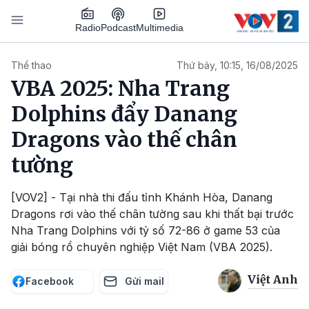
Nhảy đến nội dung
Podcast
Radio
Multimedia
Main navigation
Thể thao
Thứ bảy, 10:15, 16/08/2025
VBA 2025: Nha Trang
Dolphins đẩy Danang
Dragons vào thế chân
tường
[VOV2] - Tại nhà thi đấu tỉnh Khánh Hòa, Danang
Dragons rơi vào thế chân tường sau khi thất bại trước
Nha Trang Dolphins với tỷ số 72-86 ở game 53 của
giải bóng rổ chuyên nghiệp Việt Nam (VBA 2025).
Việt Anh
Facebook
Gửi mail