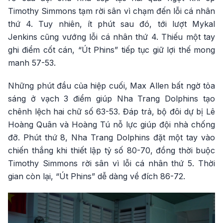
Timothy Simmons tạm rời sân vì chạm đến lỗi cá nhân
thứ 4. Tuy nhiên, ít phút sau đó, tới lượt Mykal
Jenkins cũng vướng lỗi cá nhân thứ 4. Thiếu một tay
ghi điểm cốt cán, “Út Phins” tiếp tục giữ lợi thế mong
manh 57-53.
Những phút đầu của hiệp cuối, Max Allen bất ngờ tỏa
sáng ở vạch 3 điểm giúp Nha Trang Dolphins tạo
chênh lệch hai chữ số 63-53. Đáp trả, bộ đôi dự bị Lê
Hoàng Quân và Hoàng Tú nỗ lực giúp đội nhà chống
đỡ. Phút thứ 8, Nha Trang Dolphins đặt một tay vào
chiến thắng khi thiết lập tỷ số 80-70, đồng thời buộc
Timothy Simmons rời sân vì lỗi cá nhân thứ 5. Thời
gian còn lại, “Út Phins” dễ dàng về đích 86-72.