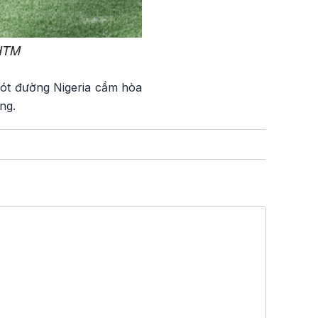
 HTM
 lót đường Nigeria cầm hòa
ng.