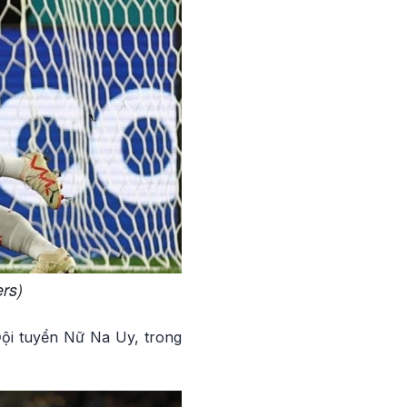
ers)
 Đội tuyển Nữ Na Uy, trong