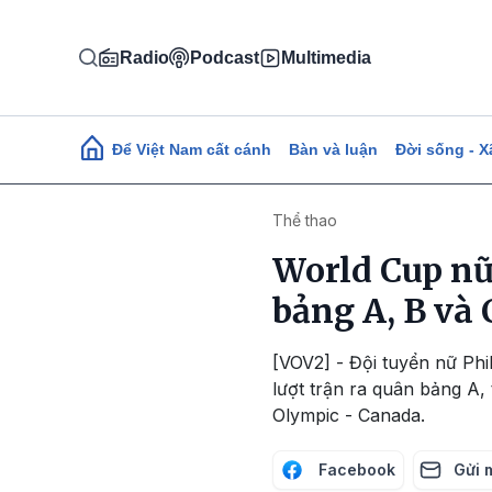
Nhảy đến nội dung
Radio
Podcast
Multimedia
Main navigation
Để Việt Nam cất cánh
Bàn và luận
Đời sống - X
Thể thao
World Cup nữ
bảng A, B và 
[VOV2] - Đội tuyển nữ Phi
lượt trận ra quân bảng A,
Olympic - Canada.
Facebook
Gửi 