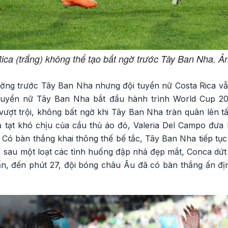
ica (trắng) không thể tạo bất ngờ trước Tây Ban Nha. 
ường trước Tây Ban Nha nhưng đội tuyển nữ Costa Rica vẫn
i tuyển nữ Tây Ban Nha bắt đầu hành trình World Cup 2
vượt trội, không bất ngờ khi Tây Ban Nha tràn quân lên t
ả tạt khó chịu của cầu thủ áo đỏ, Valeria Del Campo đưa 
 Có bàn thắng khai thông thế bế tắc, Tây Ban Nha tiếp tục
, sau một loạt các tình huống đập nhả đẹp mắt, Conca dứt
ấn, đến phút 27, đội bóng châu Âu đã có bàn thắng ấn địn