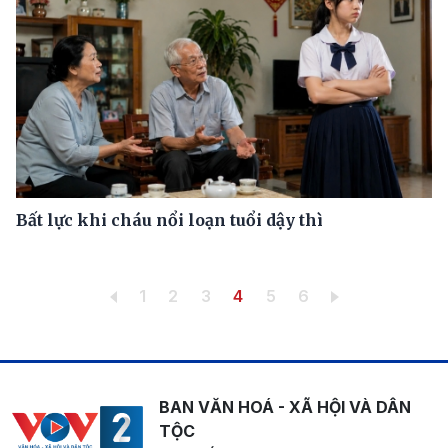
Bất lực khi cháu nổi loạn tuổi dậy thì
Pagination
Trang
Trang
Trang
Trang hiện thời
Trang
Trang
1
2
3
4
5
6
BAN VĂN HOÁ - XÃ HỘI VÀ DÂN
TỘC