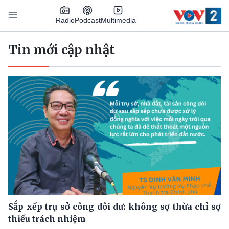
Nhảy đến nội dung
Podcast
Radio
Multimedia
Main navigation
Tin mới cập nhật
Sắp xếp trụ sở công dôi dư: không sợ thừa chỉ sợ
thiếu trách nhiệm