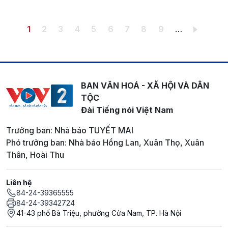
Pagination
Trang hiện thời
Trang
Trang
Trang
Trang
Trang
Trang
Trang
Trang
1
2
3
4
5
6
7
8
9
…
BAN VĂN HOÁ - XÃ HỘI VÀ DÂN
TỘC
Đài Tiếng nói Việt Nam
Trưởng ban: Nhà báo TUYẾT MAI
Phó trưởng ban: Nhà báo Hồng Lan, Xuân Thọ, Xuân
Thân, Hoài Thu
Liên hệ
84-24-39365555
84-24-39342724
41-43 phố Bà Triệu, phường Cửa Nam, TP. Hà Nội