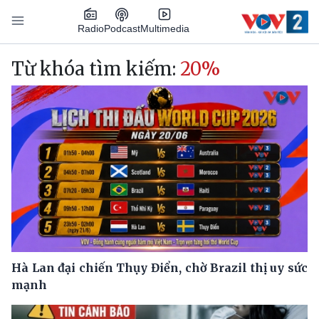
Nhảy đến nội dung
Podcast
Radio
Multimedia
Main navigation
Từ khóa tìm kiếm:
20%
Hà Lan đại chiến Thụy Điển, chờ Brazil thị uy sức
mạnh