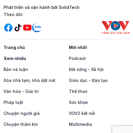
Phát triển và vận hành bởi SolidTech
Mạng xã hội
Theo dõi:
Trang chủ
Mới nhất
Xem nhiều
Podcast
Bàn và luận
Đời sống - Xã hội
Xóa nhà tạm, nhà dột nát
Giáo dục - Đào tạo
Văn hóa - Giải trí
Thể thao
Pháp luật
Sức khỏe
Chuyện người già
VOV2 kết nối
Chuyện thầm kín
Multimedia