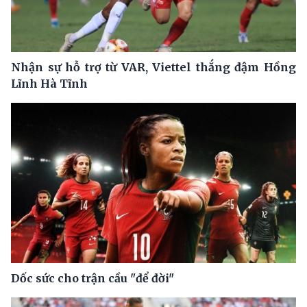
Nhận sự hỗ trợ từ VAR, Viettel thắng đậm Hồng
Lĩnh Hà Tĩnh
Dốc sức cho trận cầu "để đời"