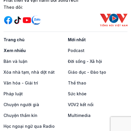
Phát triển và vận hành bởi SolidTech
Mạng xã hội
Theo dõi:
Trang chủ
Mới nhất
Xem nhiều
Podcast
Bàn và luận
Đời sống - Xã hội
Xóa nhà tạm, nhà dột nát
Giáo dục - Đào tạo
Văn hóa - Giải trí
Thể thao
Pháp luật
Sức khỏe
Chuyện người già
VOV2 kết nối
Chuyện thầm kín
Multimedia
Học ngoại ngữ qua Radio