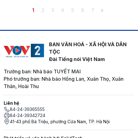
Pagination
Trang hiện thời
Trang
Trang
Trang
Trang
Trang
Trang
1
2
3
4
5
6
7
BAN VĂN HOÁ - XÃ HỘI VÀ DÂN
TỘC
Đài Tiếng nói Việt Nam
Trưởng ban: Nhà báo TUYẾT MAI
Phó trưởng ban: Nhà báo Hồng Lan, Xuân Thọ, Xuân
Thân, Hoài Thu
Liên hệ
84-24-39365555
84-24-39342724
41-43 phố Bà Triệu, phường Cửa Nam, TP. Hà Nội