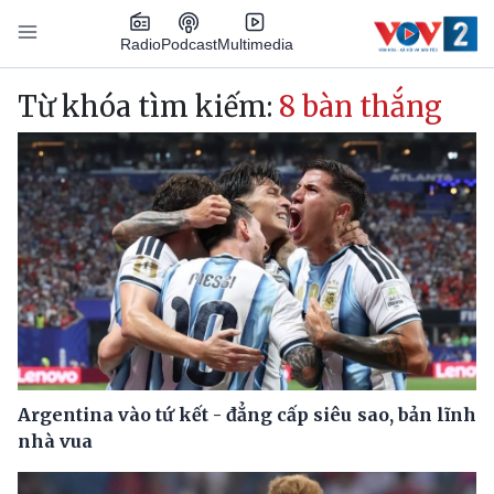
Nhảy đến nội dung
Podcast
Radio
Multimedia
Main navigation
Từ khóa tìm kiếm:
8 bàn thắng
Argentina vào tứ kết - đẳng cấp siêu sao, bản lĩnh
nhà vua