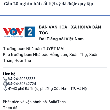
Gần 20 nghìn hài cốt liệt sỹ đã được quy tập
BAN VĂN HOÁ - XÃ HỘI VÀ DÂN
TỘC
Đài Tiếng nói Việt Nam
Trưởng ban: Nhà báo TUYẾT MAI
Phó trưởng ban: Nhà báo Hồng Lan, Xuân Thọ, Xuân
Thân, Hoài Thu
Liên hệ
84-24-39365555
84-24-39342724
41-43 phố Bà Triệu, phường Cửa Nam, TP. Hà Nội
Phát triển và vận hành bởi SolidTech
Mạng xã hội
Theo dõi: