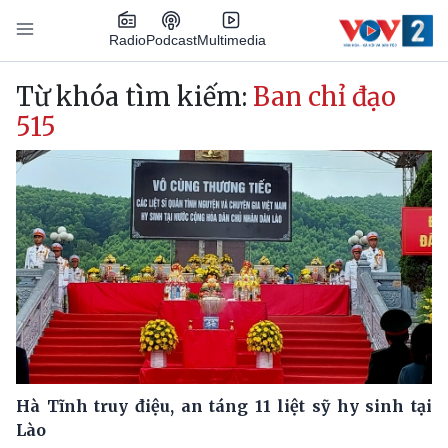
Nhảy đến nội dung
Podcast
Radio
Multimedia
Main navigation
Từ khóa tìm kiếm:
Ban chỉ đạo
515
Hà Tĩnh truy điệu, an táng 11 liệt sỹ hy sinh tại
Lào