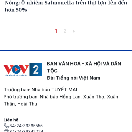
Nóng: Ô nhiễm Salmonella trên thịt lợn lên đến
hơn 50%
Pagination
Trang hiện thời
Trang
1
2
BAN VĂN HOÁ - XÃ HỘI VÀ DÂN
TỘC
Đài Tiếng nói Việt Nam
Trưởng ban: Nhà báo TUYẾT MAI
Phó trưởng ban: Nhà báo Hồng Lan, Xuân Thọ, Xuân
Thân, Hoài Thu
Liên hệ
84-24-39365555
84-24-39342724