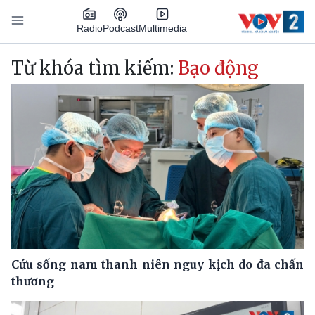
Nhảy đến nội dung
Podcast
Radio
Multimedia
Main navigation
Từ khóa tìm kiếm:
Bạo động
Cứu sống nam thanh niên nguy kịch do đa chấn
thương