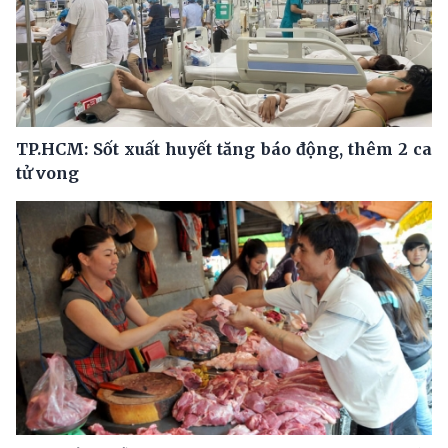
TP.HCM: Sốt xuất huyết tăng báo động, thêm 2 ca
tử vong