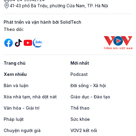
41-43 phố Bà Triệu, phường Cửa Nam, TP. Hà Nội
Phát triển và vận hành bởi SolidTech
Mạng xã hội
Theo dõi:
Trang chủ
Mới nhất
Xem nhiều
Podcast
Bàn và luận
Đời sống - Xã hội
Xóa nhà tạm, nhà dột nát
Giáo dục - Đào tạo
Văn hóa - Giải trí
Thể thao
Pháp luật
Sức khỏe
Chuyện người già
VOV2 kết nối