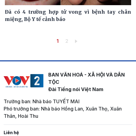
Đã có 4 trường hợp tử vong vì bệnh tay chân
miệng, Bộ Y tế cảnh báo
Pagination
Trang hiện thời
Trang
1
2
BAN VĂN HOÁ - XÃ HỘI VÀ DÂN
TỘC
Đài Tiếng nói Việt Nam
Trưởng ban: Nhà báo TUYẾT MAI
Phó trưởng ban: Nhà báo Hồng Lan, Xuân Thọ, Xuân
Thân, Hoài Thu
Liên hệ