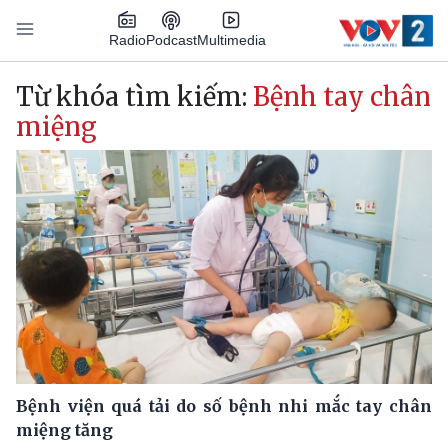
Nhảy đến nội dung
Podcast
Radio
Multimedia
Main navigation
Từ khóa tìm kiếm:
Bệnh tay chân
miệng
Bệnh viện quá tải do số bệnh nhi mắc tay chân
miệng tăng