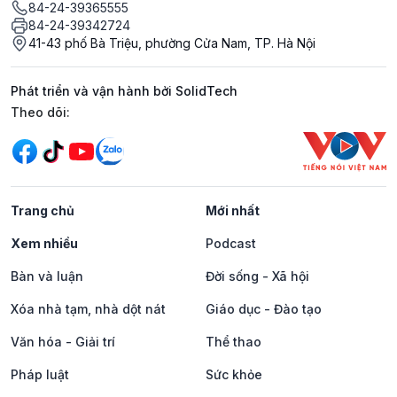
84-24-39365555
84-24-39342724
41-43 phố Bà Triệu, phường Cửa Nam, TP. Hà Nội
Phát triển và vận hành bởi SolidTech
Mạng xã hội
Theo dõi:
Trang chủ
Mới nhất
Xem nhiều
Podcast
Bàn và luận
Đời sống - Xã hội
Xóa nhà tạm, nhà dột nát
Giáo dục - Đào tạo
Văn hóa - Giải trí
Thể thao
Pháp luật
Sức khỏe