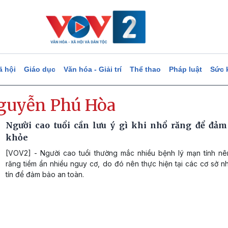
ã hội
Giáo dục
Văn hóa - Giải trí
Thể thao
Pháp luật
Sức 
guyễn Phú Hòa
Người cao tuổi cần lưu ý gì khi nhổ răng để đảm
khỏe
[VOV2] - Người cao tuổi thường mắc nhiều bệnh lý mạn tính nê
răng tiềm ẩn nhiều nguy cơ, do đó nên thực hiện tại các cơ sở 
tín để đảm bảo an toàn.