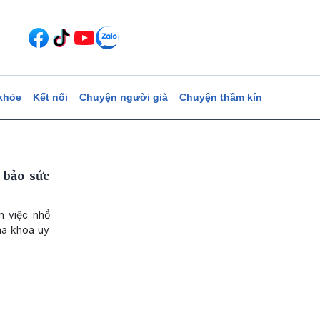
khỏe
Kết nối
Chuyện người già
Chuyện thầm kín
 bảo sức
n việc nhổ
nha khoa uy