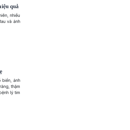
hiệu quả
hiên, nhiều
đau và ảnh
ẹ
 biến, ảnh
răng, thậm
bệnh lý tim