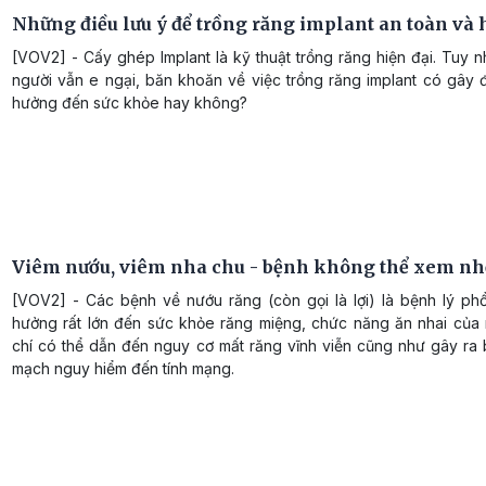
Những điều lưu ý để trồng răng implant an toàn và 
[VOV2] - Cấy ghép Implant là kỹ thuật trồng răng hiện đại. Tuy n
người vẫn e ngại, băn khoăn về việc trồng răng implant có gây 
hưởng đến sức khỏe hay không?
Viêm nướu, viêm nha chu - bệnh không thể xem nh
[VOV2] - Các bệnh về nướu răng (còn gọi là lợi) là bệnh lý phổ
hưởng rất lớn đến sức khỏe răng miệng, chức năng ăn nhai của 
chí có thể dẫn đến nguy cơ mất răng vĩnh viễn cũng như gây ra 
mạch nguy hiểm đến tính mạng.