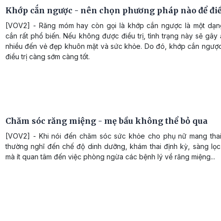
Khớp cắn ngược - nên chọn phương pháp nào để điều
[VOV2] - Răng móm hay còn gọi là khớp cắn ngược là một dạn
cắn rất phổ biến. Nếu không được điều trị, tình trạng này sẽ gâ
nhiều đến vẻ đẹp khuôn mặt và sức khỏe. Do đó, khớp cắn ngượ
điều trị càng sớm càng tốt.
Chăm sóc răng miệng - mẹ bầu không thể bỏ qua
[VOV2] - Khi nói đến chăm sóc sức khỏe cho phụ nữ mang thai
thường nghĩ đến chế độ dinh dưỡng, khám thai định kỳ, sàng lọc
mà ít quan tâm đến việc phòng ngừa các bệnh lý về răng miệng...