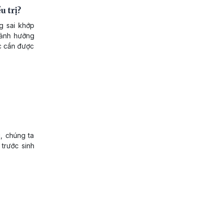
 trị?
g sai khớp
y ảnh hưởng
c cần được
, chúng ta
 trước sinh