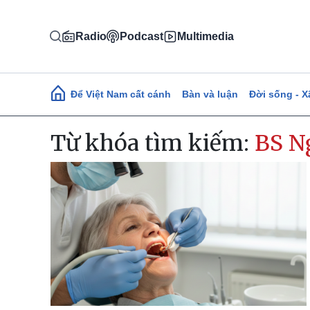
Nhảy đến nội dung
Radio
Podcast
Multimedia
Main navigation
Để Việt Nam cất cánh
Bàn và luận
Đời sống - X
Từ khóa tìm kiếm:
BS N