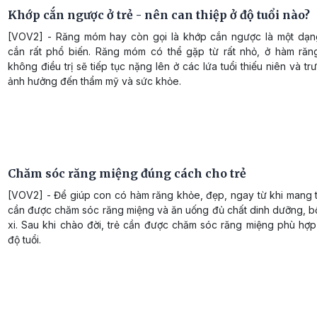
Khớp cắn ngược ở trẻ - nên can thiệp ở độ tuổi nào?
[VOV2] - Răng móm hay còn gọi là khớp cắn ngược là một dạn
cắn rất phổ biến. Răng móm có thể gặp từ rất nhỏ, ở hàm răn
không điều trị sẽ tiếp tục nặng lên ở các lứa tuổi thiếu niên và tr
ảnh hưởng đến thẩm mỹ và sức khỏe.
Chăm sóc răng miệng đúng cách cho trẻ
[VOV2] - Để giúp con có hàm răng khỏe, đẹp, ngay từ khi mang t
cần được chăm sóc răng miệng và ăn uống đủ chất dinh dưỡng, b
xi. Sau khi chào đời, trẻ cần được chăm sóc răng miệng phù hợp
độ tuổi.