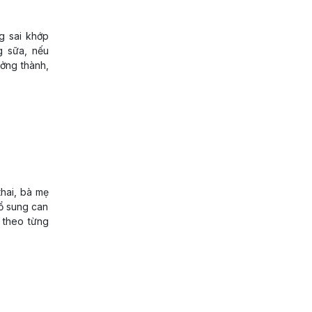
g sai khớp
g sữa, nếu
ưởng thành,
hai, bà mẹ
ổ sung can
 theo từng