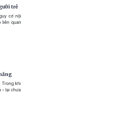
ười trẻ
guy cơ nội
 liên quan
 năng
. Trong khi
 – lại chưa