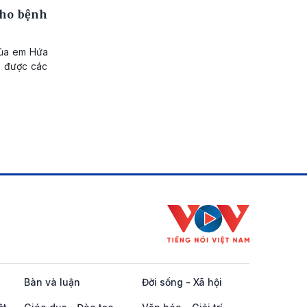
cho bệnh
 của em Hứa
i được các
Bàn và luận
Đời sống - Xã hội