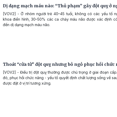
Dị dạng mạch máu não: “Thủ phạm” gây đột quỵ ở ng
[VOV2] - Ở nhóm người trẻ 40–45 tuổi, không có các yếu tố n
khoa điển hình, 30–50% các ca chảy máu não được xác định có
đến dị dạng mạch máu não.
Thoát “cửa tử” đột quỵ nhưng bỏ ngỏ phục hồi chức
[VOV2] - Điều trị đột quỵ thường được chú trọng ở giai đoạn cấp
đó, phục hồi chức năng - yếu tố quyết định chất lượng sống về sau
được đặt ở vị trí tương xứng.