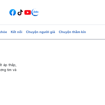
khỏe
Kết nối
Chuyện người già
Chuyện thầm kín
t áp thấp,
ương tim và