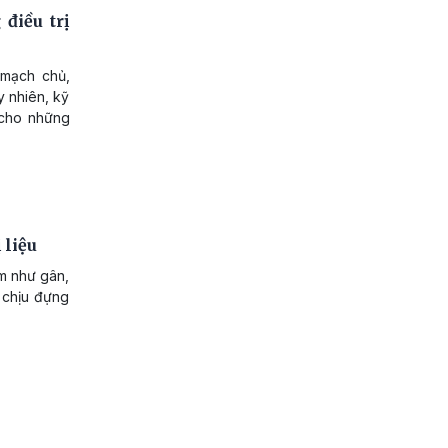
điều trị
 mạch chủ,
y nhiên, kỹ
 cho những
 liệu
ềm như gân,
 chịu đựng