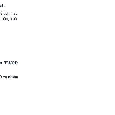
ịch
ể tích máu
t não, xuất
iện TWQĐ
10 ca nhiễm