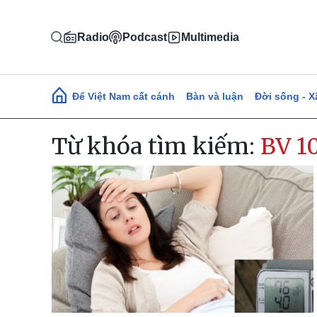
Nhảy đến nội dung
Radio
Podcast
Multimedia
Main navigation
Để Việt Nam cất cánh
Bàn và luận
Đời sống - X
Từ khóa tìm kiếm:
BV 1