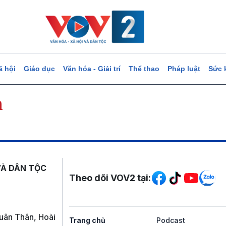
ã hội
Giáo dục
Văn hóa - Giải trí
Thể thao
Pháp luật
Sức 
m
Mạng xã hội
VÀ DÂN TỘC
Theo dõi VOV2 tại:
uân Thân, Hoài
Trang chủ
Podcast