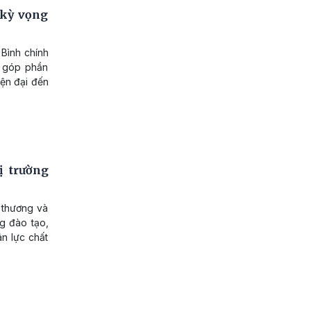
 kỳ vọng
 Bình chính
g góp phần
iện đại đến
ị trường
 thương và
g đào tạo,
ân lực chất