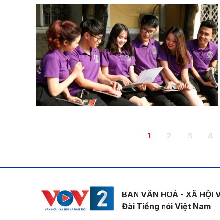
Pagination
Trang hiện thời
Trang
Trang
Tr
1
2
3
4
BAN VĂN HOÁ - XÃ HỘI 
Đài Tiếng nói Việt Nam