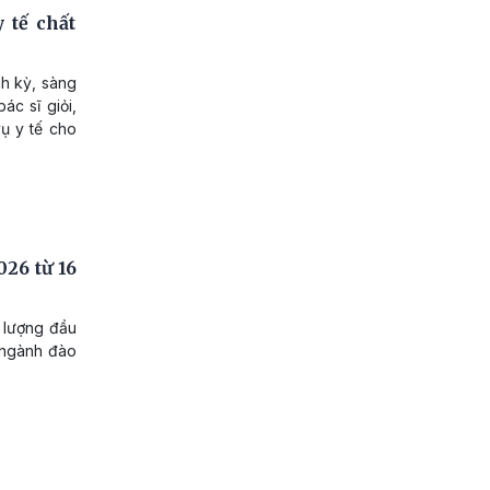
 tế chất
h kỳ, sàng
ác sĩ giỏi,
vụ y tế cho
26 từ 16
 lượng đầu
 ngành đào