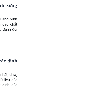
nh xưng
Quảng Ninh
g cao chất
g đánh đổi
xác định
nhất, chia,
dữ liệu của
y định của