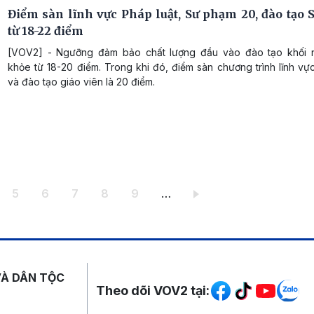
Điểm sàn lĩnh vực Pháp luật, Sư phạm 20, đào tạo 
từ 18-22 điểm
[VOV2] - Ngưỡng đảm bảo chất lượng đầu vào đào tạo khối 
khỏe từ 18-20 điểm. Trong khi đó, điểm sàn chương trình lĩnh vự
và đào tạo giáo viên là 20 điểm.
ang
Trang
Trang
Trang
Trang
Trang
5
6
7
8
9
…
Mạng xã hội
VÀ DÂN TỘC
Theo dõi VOV2 tại: