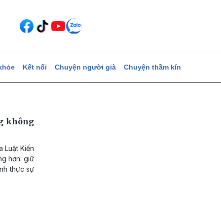
khỏe
Kết nối
Chuyện người già
Chuyện thầm kín
ng không
a Luật Kiến
ng hơn: giữ
nh thực sự