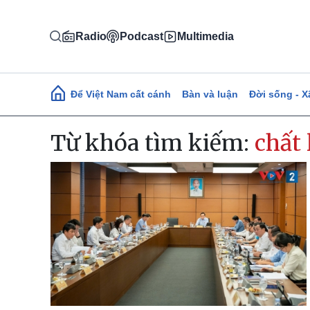
Nhảy đến nội dung
Radio
Podcast
Multimedia
Main navigation
Để Việt Nam cất cánh
Bàn và luận
Đời sống - X
Từ khóa tìm kiếm:
chất