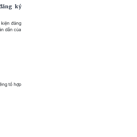
 đăng ký
u kiện đăng
án dẫn của
iêng tổ hợp