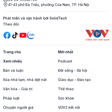
41-43 phố Bà Triệu, phường Cửa Nam, TP. Hà Nội
Phát triển và vận hành bởi SolidTech
Mạng xã hội
Theo dõi:
Trang chủ
Mới nhất
Xem nhiều
Podcast
Bàn và luận
Đời sống - Xã hội
Xóa nhà tạm, nhà dột nát
Giáo dục - Đào tạo
Văn hóa - Giải trí
Thể thao
Pháp luật
Sức khỏe
Chuyện người già
VOV2 kết nối