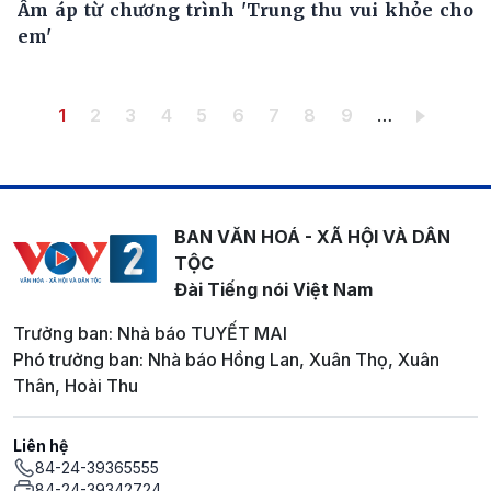
Ấm áp từ chương trình 'Trung thu vui khỏe cho
em'
Pagination
Trang hiện thời
Trang
Trang
Trang
Trang
Trang
Trang
Trang
Trang
1
2
3
4
5
6
7
8
9
…
BAN VĂN HOÁ - XÃ HỘI VÀ DÂN
TỘC
Đài Tiếng nói Việt Nam
Trưởng ban: Nhà báo TUYẾT MAI
Phó trưởng ban: Nhà báo Hồng Lan, Xuân Thọ, Xuân
Thân, Hoài Thu
Liên hệ
84-24-39365555
84-24-39342724