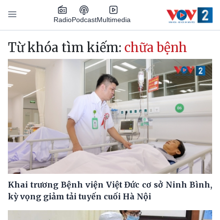
Nhảy đến nội dung
Podcast
Radio
Multimedia
Main navigation
Từ khóa tìm kiếm:
chữa bệnh
Khai trương Bệnh viện Việt Đức cơ sở Ninh Bình,
kỳ vọng giảm tải tuyến cuối Hà Nội