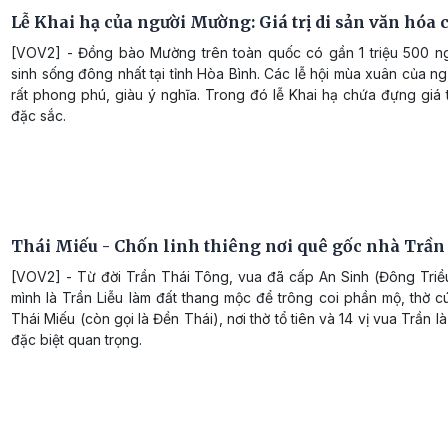
Lễ Khai hạ của người Mường: Giá trị di sản văn hóa
[VOV2] - Đồng bào Mường trên toàn quốc có gần 1 triệu 500 ng
sinh sống đông nhất tại tỉnh Hòa Bình. Các lễ hội mùa xuân của 
rất phong phú, giàu ý nghĩa. Trong đó lễ Khai hạ chứa đựng giá 
đặc sắc.
Thái Miếu - Chốn linh thiêng nơi quê gốc nhà Trần
[VOV2] - Từ đời Trần Thái Tông, vua đã cấp An Sinh (Đông Triề
mình là Trần Liễu làm đất thang mộc để trông coi phần mộ, thờ cú
Thái Miếu (còn gọi là Đền Thái), nơi thờ tổ tiên và 14 vị vua Trần là
đặc biệt quan trọng.