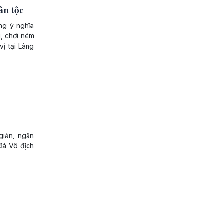
ân tộc
ng ý nghĩa
i, chơi ném
vị tại Làng
giản, ngắn
đá Vô địch