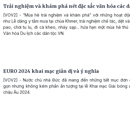
Trải nghiệm và khám phá nét đặc sắc văn hóa các d
[VOV2] - “Mùa hè trải nghiệm và khám phá” với những hoạt độ
như Lễ dâng y tắm mưa tại chùa Khmer, trải nghiệm chế tác, dệt vả
pao, chơi tu lu, đi cà kheo, nhảy sạp... hứa hẹn một mùa hè thú 
Văn hóa Du lịch các dân tộc VN.
EURO 2024 khai mạc giản dị và ý nghĩa
[VOV2] - Nước chủ nhà Đức đã mang đến những tiết mục đơn 
gọn nhưng không kém phần ấn tượng tại lễ Khai mạc Giải bóng 
châu Âu 2024.