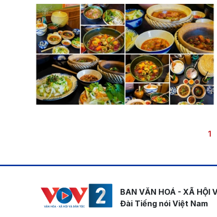
Pagination
Tr
1
BAN VĂN HOÁ - XÃ HỘI 
Đài Tiếng nói Việt Nam