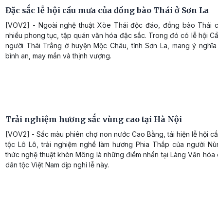
Đặc sắc lễ hội cầu mưa của đồng bào Thái ở Sơn La
[VOV2] - Ngoài nghệ thuật Xòe Thái độc đáo, đồng bào Thái 
nhiều phong tục, tập quán văn hóa đặc sắc. Trong đó có lễ hội 
người Thái Trắng ở huyện Mộc Châu, tỉnh Sơn La, mang ý nghĩ
bình an, may mắn và thịnh vượng.
Trải nghiệm hương sắc vùng cao tại Hà Nội
[VOV2] - Sắc màu phiên chợ non nước Cao Bằng, tái hiện lễ hội 
tộc Lô Lô, trải nghiệm nghề làm hương Phia Thắp của người Nù
thức nghệ thuật khèn Mông là những điểm nhấn tại Làng Văn hóa 
dân tộc Việt Nam dịp nghỉ lễ này.