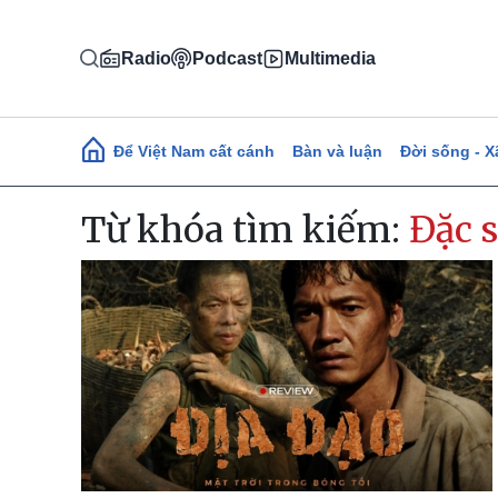
Nhảy đến nội dung
Radio
Podcast
Multimedia
Main navigation
Để Việt Nam cất cánh
Bàn và luận
Đời sống - X
Từ khóa tìm kiếm:
Đặc 