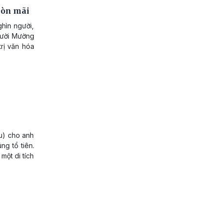
 còn mãi
hìn người,
người Mường
trị văn hóa
u) cho anh
ng tổ tiên.
 một di tích