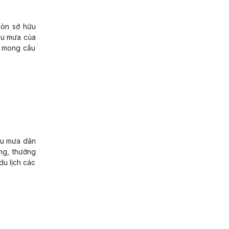
còn sở hữu
Cầu mưa của
a mong cầu
cầu mưa dân
ng, thưởng
du lịch các