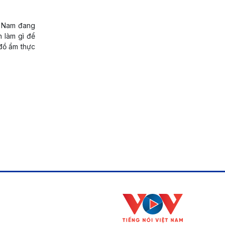
ệt Nam đang
n làm gì để
 đồ ẩm thực