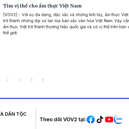
Tìm vị thế cho ẩm thực Việt Nam
[VOV2] - Với sự đa dạng, đặc sắc và những tinh túy, ẩm thực Vi
trở thành những đại sứ lan tỏa bản sắc văn hóa Việt Nam. Vậy cầ
ẩm thực Việt trở thành thương hiệu quốc gia và có vị thế trên bản
thế giới.
ang hiện thời
Trang
Trang
Trang
2
3
4
Mạng xã hội
VÀ DÂN TỘC
Theo dõi VOV2 tại: