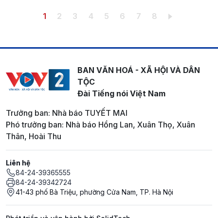
Pagination
Trang hiện thời
Trang
Trang
Trang
Trang
Trang
Trang
Trang
1
2
3
4
5
6
7
8
BAN VĂN HOÁ - XÃ HỘI VÀ DÂN
TỘC
Đài Tiếng nói Việt Nam
Trưởng ban: Nhà báo TUYẾT MAI
Phó trưởng ban: Nhà báo Hồng Lan, Xuân Thọ, Xuân
Thân, Hoài Thu
Liên hệ
84-24-39365555
84-24-39342724
41-43 phố Bà Triệu, phường Cửa Nam, TP. Hà Nội