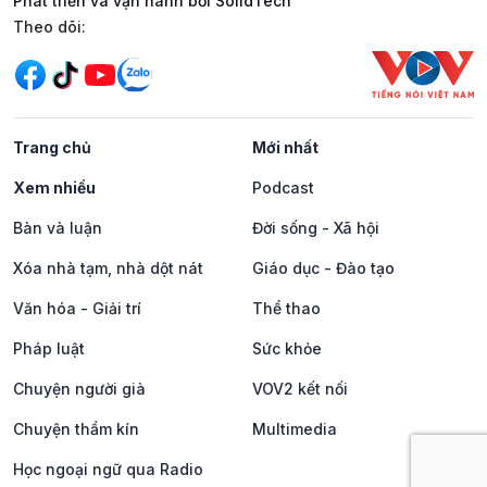
Phát triển và vận hành bởi SolidTech
Mạng xã hội
Theo dõi:
Trang chủ
Mới nhất
Xem nhiều
Podcast
Bàn và luận
Đời sống - Xã hội
Xóa nhà tạm, nhà dột nát
Giáo dục - Đào tạo
Văn hóa - Giải trí
Thể thao
Pháp luật
Sức khỏe
Chuyện người già
VOV2 kết nối
Chuyện thầm kín
Multimedia
Học ngoại ngữ qua Radio