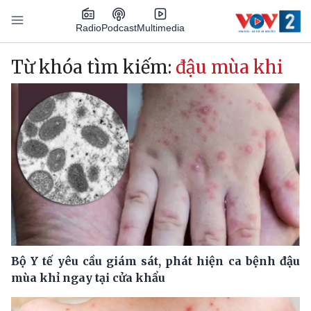
Nhảy đến nội dung
Podcast
Radio
Multimedia
Main navigation
Từ khóa tìm kiếm:
đậu mùa khi
Bộ Y tế yêu cầu giám sát, phát hiện ca bệnh đậu
mùa khỉ ngay tại cửa khẩu