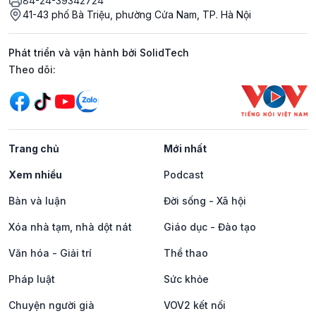
84-24-39342724
41-43 phố Bà Triệu, phường Cửa Nam, TP. Hà Nội
Phát triển và vận hành bởi SolidTech
Mạng xã hội
Theo dõi:
Trang chủ
Mới nhất
Xem nhiều
Podcast
Bàn và luận
Đời sống - Xã hội
Xóa nhà tạm, nhà dột nát
Giáo dục - Đào tạo
Văn hóa - Giải trí
Thể thao
Pháp luật
Sức khỏe
Chuyện người già
VOV2 kết nối