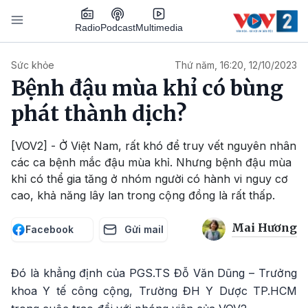
Nhảy đến nội dung
Podcast
Radio
Multimedia
Main navigation
Sức khỏe
Thứ năm, 16:20, 12/10/2023
Bệnh đậu mùa khỉ có bùng
phát thành dịch?
[VOV2] - Ở Việt Nam, rất khó để truy vết nguyên nhân
các ca bệnh mắc đậu mùa khỉ. Nhưng bệnh đậu mùa
khỉ có thể gia tăng ở nhóm người có hành vi nguy cơ
cao, khả năng lây lan trong cộng đồng là rất thấp.
Mai Hương
Facebook
Gửi mail
Đó là khẳng định của PGS.TS Đỗ Văn Dũng – Trưởng
khoa Y tế công cộng, Trường ĐH Y Dược TP.HCM