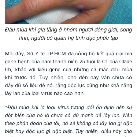
Đậu mùa khỉ gia tăng ở nhóm người đồng giới, song
tính, người có quan hệ tình dục phức tạp
Mới đây, Sở Y tế TP.HCM đã công bố kết quả giải mã
gene bệnh của nam thanh niên 25 tuổi là C1 của Clade
IIb, khác với kiểu gene của những ca mắc đậu mùa
khỉ trước đó. Tuy nhiên, cho đến nay vẫn chưa có
đầy đủ số liệu để nói rằng độc lực cũng như khả năng
lây lan của loại virus nào cao hơn.
“Đậu mùa khỉ là loại virus tương đối ổn định nên sự
đột biến của nó là chưa có đủ mạnh để lây lan. Nên
theo phán đoán của tôi, nó sẽ không có lây lan gì đặc
biệt hay độc lực gì đặc biệt. Tuy nhiên, điều này cho