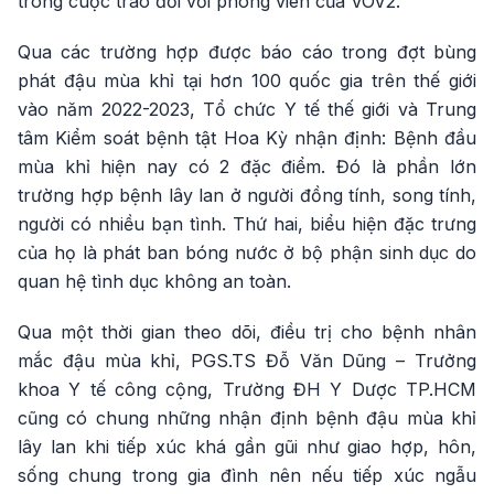
trong cuộc trao đổi với phóng viên của VOV2.
Qua các trường hợp được báo cáo trong đợt bùng
phát đậu mùa khỉ tại hơn 100 quốc gia trên thế giới
vào năm 2022-2023, Tổ chức Y tế thế giới và Trung
tâm Kiểm soát bệnh tật Hoa Kỳ nhận định: Bệnh đầu
mùa khỉ hiện nay có 2 đặc điểm. Đó là phần lớn
trường hợp bệnh lây lan ở người đồng tính, song tính,
người có nhiều bạn tình. Thứ hai, biểu hiện đặc trưng
của họ là phát ban bóng nước ở bộ phận sinh dục do
quan hệ tình dục không an toàn.
Qua một thời gian theo dõi, điều trị cho bệnh nhân
mắc đậu mùa khỉ, PGS.TS Đỗ Văn Dũng – Trưởng
khoa Y tế công cộng, Trường ĐH Y Dược TP.HCM
cũng có chung những nhận định bệnh đậu mùa khỉ
lây lan khi tiếp xúc khá gần gũi như giao hợp, hôn,
sống chung trong gia đình nên nếu tiếp xúc ngẫu