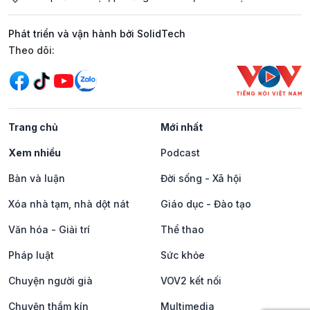
Phát triển và vận hành bởi SolidTech
Mạng xã hội
Theo dõi:
Trang chủ
Mới nhất
Xem nhiều
Podcast
Bàn và luận
Đời sống - Xã hội
Xóa nhà tạm, nhà dột nát
Giáo dục - Đào tạo
Văn hóa - Giải trí
Thể thao
Pháp luật
Sức khỏe
Chuyện người già
VOV2 kết nối
Chuyện thầm kín
Multimedia