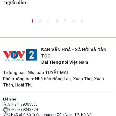
người dân
Pagination
Trang hiện thời
Trang
Trang
Trang
Trang
Trang
1
2
3
4
5
6
BAN VĂN HOÁ - XÃ HỘI VÀ DÂN
TỘC
Đài Tiếng nói Việt Nam
Trưởng ban: Nhà báo TUYẾT MAI
Phó trưởng ban: Nhà báo Hồng Lan, Xuân Thọ, Xuân
Thân, Hoài Thu
Liên hệ
84-24-39365555
84-24-39342724
41-43 phố Bà Triệu, phường Cửa Nam, TP. Hà Nội