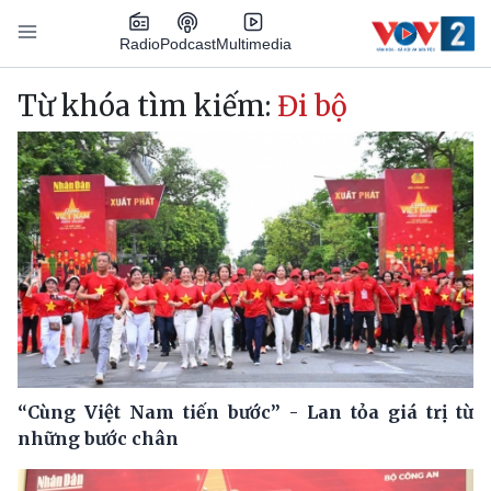
Nhảy đến nội dung
Podcast
Radio
Multimedia
Main navigation
Từ khóa tìm kiếm:
Đi bộ
“Cùng Việt Nam tiến bước” - Lan tỏa giá trị từ
những bước chân