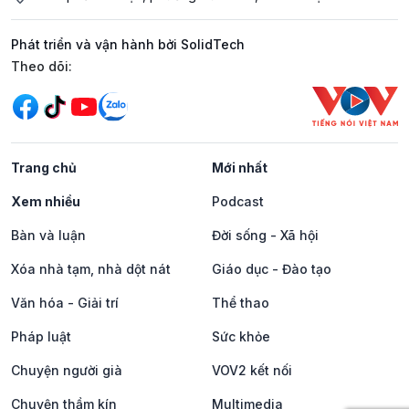
Phát triển và vận hành bởi SolidTech
Mạng xã hội
Theo dõi:
Trang chủ
Mới nhất
Xem nhiều
Podcast
Bàn và luận
Đời sống - Xã hội
Xóa nhà tạm, nhà dột nát
Giáo dục - Đào tạo
Văn hóa - Giải trí
Thể thao
Pháp luật
Sức khỏe
Chuyện người già
VOV2 kết nối
Chuyện thầm kín
Multimedia