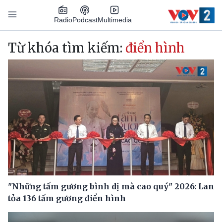
Nhảy đến nội dung
Podcast
Radio
Multimedia
Main navigation
Từ khóa tìm kiếm:
điển hình
"Những tấm gương bình dị mà cao quý" 2026: Lan
tỏa 136 tấm gương điển hình