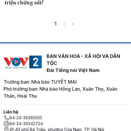
triệu chứng sốt?
Pagination
Trang hiện thời
Trang
1
2
BAN VĂN HOÁ - XÃ HỘI VÀ DÂN
TỘC
Đài Tiếng nói Việt Nam
Trưởng ban: Nhà báo TUYẾT MAI
Phó trưởng ban: Nhà báo Hồng Lan, Xuân Thọ, Xuân
Thân, Hoài Thu
Liên hệ
84-24-39365555
84-24-39342724
41-43 phố Bà Triệu, phường Cửa Nam, TP. Hà Nội