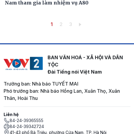
Nam tham gia làm nhiệm vụ A80
Pagination
Trang hiện thời
Trang
Trang
1
2
3
BAN VĂN HOÁ - XÃ HỘI VÀ DÂN
TỘC
Đài Tiếng nói Việt Nam
Trưởng ban: Nhà báo TUYẾT MAI
Phó trưởng ban: Nhà báo Hồng Lan, Xuân Thọ, Xuân
Thân, Hoài Thu
Liên hệ
84-24-39365555
84-24-39342724
41-43 phố Bà Triệu, phường Cửa Nam, TP. Hà Nội