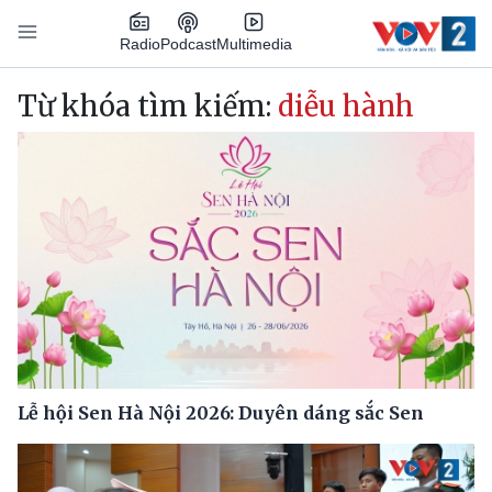
Nhảy đến nội dung
Podcast
Radio
Multimedia
Main navigation
Từ khóa tìm kiếm:
diễu hành
Lễ hội Sen Hà Nội 2026: Duyên dáng sắc Sen