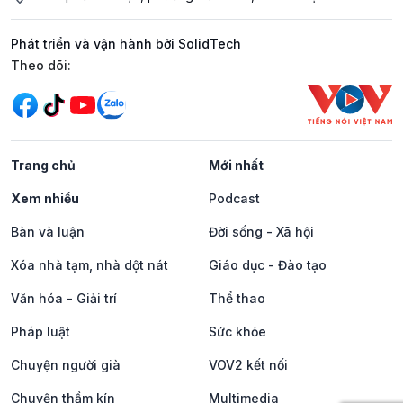
Phát triển và vận hành bởi SolidTech
Mạng xã hội
Theo dõi:
Trang chủ
Mới nhất
Xem nhiều
Podcast
Bàn và luận
Đời sống - Xã hội
Xóa nhà tạm, nhà dột nát
Giáo dục - Đào tạo
Văn hóa - Giải trí
Thể thao
Pháp luật
Sức khỏe
Chuyện người già
VOV2 kết nối
Chuyện thầm kín
Multimedia