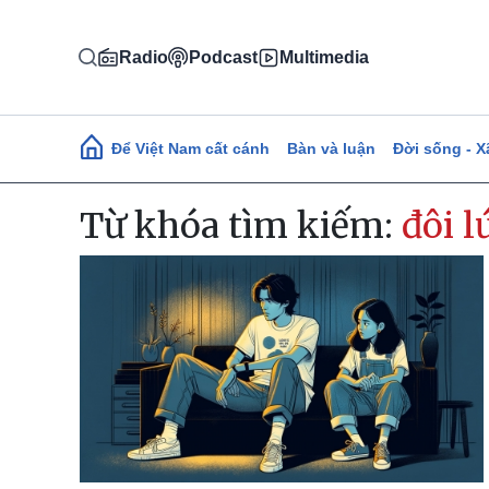
Nhảy đến nội dung
Radio
Podcast
Multimedia
Main navigation
Để Việt Nam cất cánh
Bàn và luận
Đời sống - X
Từ khóa tìm kiếm:
đôi lư