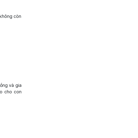
i không còn
ồng và gia
̣ lo cho con