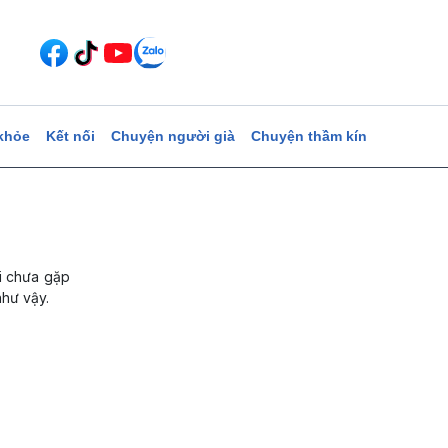
khỏe
Kết nối
Chuyện người già
Chuyện thầm kín
ôi chưa gặp
như vậy.