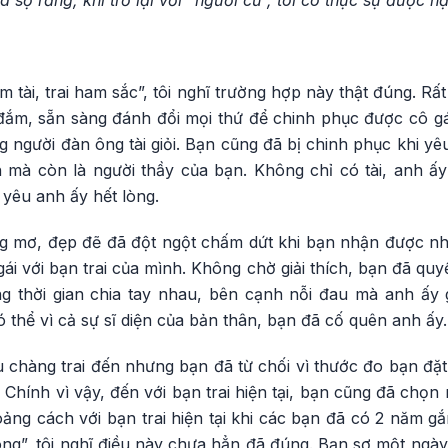
à sợ rằng, khi trở lại với “người cũ”, tôi có thực sự được 
m tài, trai ham sắc”, tôi nghĩ trường hợp này thật đúng. Rấ
đắm, sẵn sàng đánh đổi mọi thứ để chinh phục được cô gá
g người đàn ông tài giỏi. Bạn cũng đã bị chinh phục khi yê
h mà còn là người thầy của bạn. Không chỉ có tài, anh ấy
 yêu anh ấy hết lòng.
ng mơ, đẹp đẽ đã đột ngột chấm dứt khi bạn nhận được 
i với bạn trai của mình. Không chờ giải thích, bạn đã quyết
ng thời gian chia tay nhau, bên cạnh nỗi đau mà anh ấy
ó thể vì cả sự sĩ diện của bản thân, bạn đã cố quên anh ấy.
 chàng trai đến nhưng bạn đã từ chối vì thước đo bạn đặt r
Chính vì vậy, đến với bạn trai hiện tại, bạn cũng đã chọn n
hoảng cách với bạn trai hiện tại khi các bạn đã có 2 năm g
ng”, tôi nghĩ điều này chưa hẳn đã đúng. Bạn sợ một ngà