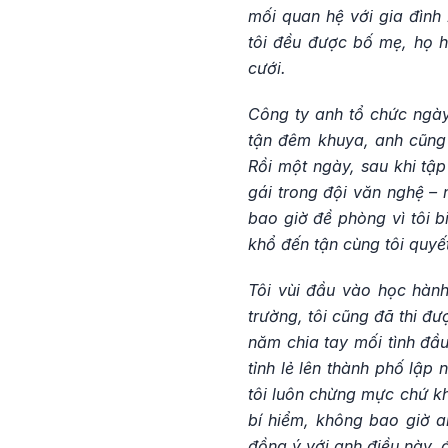
mối quan hệ với gia đình 
tôi đều được bố mẹ, họ h
cưới.
Công ty anh tổ chức ngày 
tận đêm khuya, anh cũng 
Rồi một ngày, sau khi tậ
gái trong đội văn nghệ – 
bao giờ đề phòng vì tôi b
khổ đến tận cùng tôi quyết
Tôi vùi đầu vào học hành
trường, tôi cũng đã thi đ
năm chia tay mối tình đầu
tỉnh lẻ lên thành phố lập
tôi luôn chừng mực chứ kh
bí hiểm, không bao giờ 
đồng ý với anh điều này, 