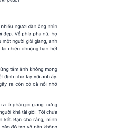
hạnh phúc?
t nhiều người đàn ông nhìn
i đẹp. Về phía phụ nữ, họ
u một người giỏi giang, anh
 lại chiều chuộng bạn hết
những tấm ảnh không mong
 định chia tay với anh ấy.
 gây ra còn có cả nỗi nhớ
a là phải giỏi giang, cưng
gười khá tài giỏi. Tôi chưa
ắn kết. Bạn cho rằng, mình
y nào đó tan vỡ nên không