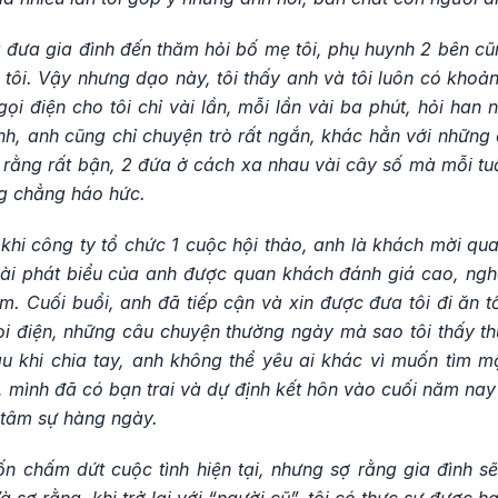
đưa gia đình đến thăm hỏi bố mẹ tôi, phụ huynh 2 bên cũn
tôi. Vậy nhưng dạo này, tôi thấy anh và tôi luôn có khoả
gọi điện cho tôi chỉ vài lần, mỗi lần vài ba phút, hỏi han 
nh, anh cũng chỉ chuyện trò rất ngắn, khác hẳn với những
 rằng rất bận, 2 đứa ở cách xa nhau vài cây số mà mỗi tu
ũng chẳng háo hức.
cũ khi công ty tổ chức 1 cuộc hội thảo, anh là khách mời q
bài phát biểu của anh được quan khách đánh giá cao, nghe
ắm. Cuối buổi, anh đã tiếp cận và xin được đưa tôi đi ăn t
i điện, những câu chuyện thường ngày mà sao tôi thấy thu
u khi chia tay, anh không thể yêu ai khác vì muốn tìm m
, mình đã có bạn trai và dự định kết hôn vào cuối năm nay
 tâm sự hàng ngày.
uốn chấm dứt cuộc tình hiện tại, nhưng sợ rằng gia đình sẽ