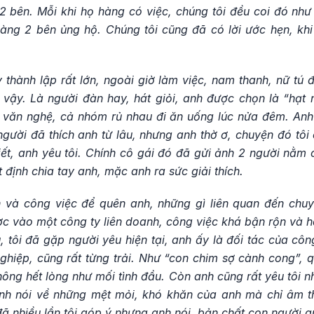
2 bên. Mỗi khi họ hàng có việc, chúng tôi đều coi đó như
àng 2 bên ủng hộ. Chúng tôi cũng đã có lời ước hẹn, khi
thành lập rất lớn, ngoài giờ làm việc, nam thanh, nữ tú 
vậy. Là người đàn hay, hát giỏi, anh được chọn là “hạt 
p văn nghệ, cả nhóm rủ nhau đi ăn uống lúc nửa đêm. Anh
người đã thích anh từ lâu, nhưng anh thờ ơ, chuyện đó tô
iết, anh yêu tôi. Chính cô gái đó đã gửi ảnh 2 người nằm
 định chia tay anh, mặc anh ra sức giải thích.
 và công việc để quên anh, những gì liên quan đến chuy
ược vào một công ty liên doanh, công việc khá bận rộn và h
, tôi đã gặp người yêu hiện tại, anh ấy là đối tác của công
 nghiệp, cũng rất từng trải. Như “con chim sợ cành cong”, 
ông hết lòng như mối tình đầu. Còn anh cũng rất yêu tôi nh
anh nói về những mệt mỏi, khó khăn của anh mà chỉ âm t
đã nhiều lần tôi góp ý nhưng anh nói, bản chất con người a