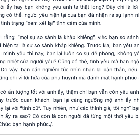
ời ấy hay bạn không yêu anh ta thật lòng? Đây chỉ là lời
g có thể, người yêu hiện tại của bạn đã nhận ra sự lạnh 
tình trạng “xem xét lại” tình cảm của mình.
i rằng: “mọi sự so sánh là khập khiễng”, việc bạn so sán
i hiện tại là sự so sánh khập khiễng. Trước kia, bạn yêu
i mình yêu thì nay, bạn lại luôn có sự đề phòng, không y
g nhiệt của người yêu? Cũng có thể, tình yêu mà bạn ngộ 
. Do vậy, bạn cần nghiêm túc nhìn nhận lại bản thân, nếu
 đừng chỉ vì lời hứa của phụ huynh mà đánh mất hạnh phúc
có ấn tượng tốt với anh ấy, thậm chí bạn vẫn còn yêu anh 
hay trước quan khách, bạn lại càng ngưỡng mộ anh ấy nh
ại với “tình cũ”. Tuy nhiên, như các thính giả, tôi nghĩ b
nh ấy ra sao? Có còn là con người đã từng một thời yêu 
 Chúc bạn hạnh phúc./.