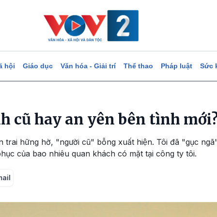
ã hội
Giáo dục
Văn hóa - Giải trí
Thể thao
Pháp luật
Sức 
tình cũ hay an yên bên tình mới
rai hững hờ, "người cũ" bỗng xuất hiện. Tôi đã "gục ngã" 
phục của bao nhiêu quan khách có mặt tại công ty tôi.
mail