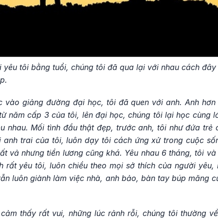
i yêu tôi bằng tuổi, chúng tôi đã qua lại với nhau cách đây
ẹp.
 vào giảng đường đại học, tôi đã quen với anh. Anh hơn t
ừ năm cấp 3 của tôi, lên đại học, chúng tôi lại học cùng l
u nhau. Mối tình đầu thật đẹp, trước anh, tôi như đứa trẻ 
 anh trai của tôi, luôn dạy tôi cách ứng xử trong cuộc s
vất vả nhưng tiền lương cũng khá. Yêu nhau 6 tháng, tôi và
rất yêu tôi, luôn chiều theo mọi sở thích của người yêu,
vẫn luôn giành làm việc nhà, anh bảo, bàn tay búp măng c
cảm thấy rất vui, những lúc rảnh rỗi, chúng tôi thường v