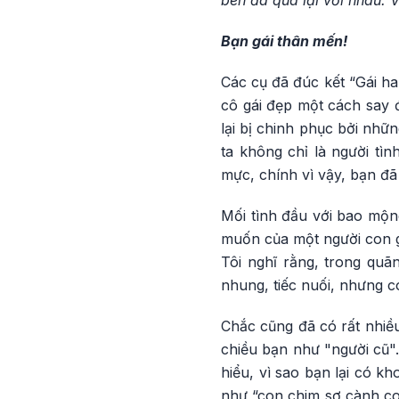
bên đã qua lại với nhau. V
Bạn gái thân mến!
Các cụ đã đúc kết “Gái ha
cô gái đẹp một cách say 
lại bị chinh phục bởi nhữn
ta không chỉ là người tìn
mực, chính vì vậy, bạn đã
Mối tình đầu với bao mộ
muốn của một người con gá
Tôi nghĩ rằng, trong quã
nhung, tiếc nuối, nhưng c
Chắc cũng đã có rất nhiều
chiều bạn như "người cũ". 
hiểu, vì sao bạn lại có k
như “con chim sợ cành co