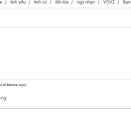
ai
tình yêu
tình cũ
đôi lứa
ngộ nhận
VOV2
Bạn
s of Service
apply.
ăng