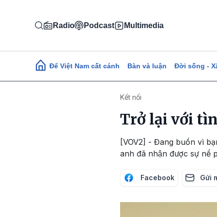
Nhảy đến nội dung
Radio
Podcast
Multimedia
Main navigation
Để Việt Nam cất cánh
Bàn và luận
Đời sống - X
Kết nối
Trở lại với 
[VOV2] - Đang buồn vì bạn t
anh đã nhận được sự nể 
Facebook
Gửi 