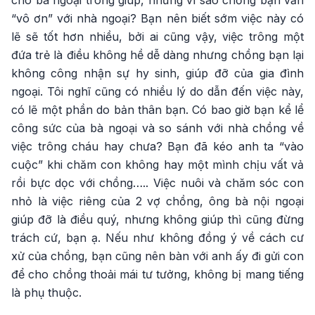
cho bà ngoại trông giúp, nhưng vì sao chồng bạn vẫn
“vô ơn” với nhà ngoại? Bạn nên biết sớm việc này có
lẽ sẽ tốt hơn nhiều, bởi ai cũng vậy, việc trông một
đứa trẻ là điều không hề dễ dàng nhưng chồng bạn lại
không công nhận sự hy sinh, giúp đỡ của gia đình
ngoại. Tôi nghĩ cũng có nhiều lý do dẫn đến việc này,
có lẽ một phần do bản thân bạn. Có bao giờ bạn kể lể
công sức của bà ngoại và so sánh với nhà chồng về
việc trông cháu hay chưa? Bạn đã kéo anh ta “vào
cuộc” khi chăm con không hay một mình chịu vất vả
rồi bực dọc với chồng….. Việc nuôi và chăm sóc con
nhỏ là việc riêng của 2 vợ chồng, ông bà nội ngoại
giúp đỡ là điều quý, nhưng không giúp thì cũng đừng
trách cứ, bạn ạ. Nếu như không đồng ý về cách cư
xử của chồng, bạn cũng nên bàn với anh ấy đi gửi con
để cho chồng thoải mái tư tưởng, không bị mang tiếng
là phụ thuộc.