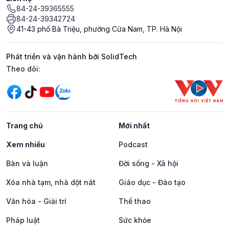
84-24-39365555
84-24-39342724
41-43 phố Bà Triệu, phường Cửa Nam, TP. Hà Nội
Phát triển và vận hành bởi SolidTech
Mạng xã hội
Theo dõi:
Trang chủ
Mới nhất
Xem nhiều
Podcast
Bàn và luận
Đời sống - Xã hội
Xóa nhà tạm, nhà dột nát
Giáo dục - Đào tạo
Văn hóa - Giải trí
Thể thao
Pháp luật
Sức khỏe