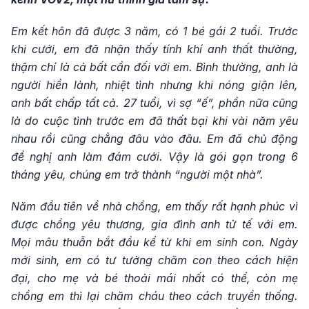
Em kết hôn đã được 3 năm, có 1 bé gái 2 tuổi. Trước
khi cưới, em đã nhận thấy tính khí anh thất thường,
thậm chí là cả bất cần đối với em. Bình thường, anh là
người hiền lành, nhiệt tình nhưng khi nóng giận lên,
anh bất chấp tất cả. 27 tuổi, vì sợ “ế”, phần nữa cũng
là do cuộc tình trước em đã thất bại khi vài năm yêu
nhau rồi cũng chẳng đâu vào đâu. Em đã chủ động
đề nghị anh làm đám cưới. Vậy là gói gọn trong 6
tháng yêu, chúng em trở thành “người một nhà”.
Năm đầu tiên về nhà chồng, em thấy rất hạnh phúc vì
được chồng yêu thương, gia đình anh tử tế với em.
Mọi mâu thuẫn bắt đầu kể từ khi em sinh con. Ngày
mới sinh, em có tư tưởng chăm con theo cách hiện
đại, cho mẹ và bé thoải mái nhất có thể, còn mẹ
chồng em thì lại chăm cháu theo cách truyền thống.