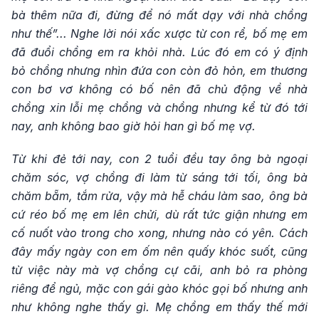
bà thêm nữa đi, đừng để nó mất dạy với nhà chồng
như thế”... Nghe lời nói xấc xược từ con rể, bố mẹ em
đã đuổi chồng em ra khỏi nhà. Lúc đó em có ý định
bỏ chồng nhưng nhìn đứa con còn đỏ hỏn, em thương
con bơ vơ không có bố nên đã chủ động về nhà
chồng xin lỗi mẹ chồng và chồng nhưng kể từ đó tới
nay, anh không bao giờ hỏi han gì bố mẹ vợ.
Từ khi đẻ tới nay, con 2 tuổi đều tay ông bà ngoại
chăm sóc, vợ chồng đi làm từ sáng tới tối, ông bà
chăm bẵm, tắm rửa, vậy mà hễ cháu làm sao, ông bà
cứ réo bố mẹ em lên chửi, dù rất tức giận nhưng em
cố nuốt vào trong cho xong, nhưng nào có yên. Cách
đây mấy ngày con em ốm nên quấy khóc suốt, cũng
từ việc này mà vợ chồng cự cãi, anh bỏ ra phòng
riêng để ngủ, mặc con gái gào khóc gọi bố nhưng anh
như không nghe thấy gì. Mẹ chồng em thấy thế mới