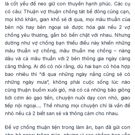
là cốt yếu để neo giữ con thuyền hạnh phúc. Các cụ
có câu: Thuận vợ thuận chồng tát bể đông cũng cạn,
mọi khó khăn, gian khổ sẽ đi qua, mọi mâu thuẫn của
bên nội hay bên ngoại sẽ được hóa giải nếu 2 vợ
chồng yêu thương, gắn bó bền chặt với nhau. Nhưng
dường như vợ chồng bạn thiếu điều này khiến những
mâu thuẫn vợ chồng, mâu thuẫn mẹ chồng – nàng
dâu và cả mâu thuẫn với 2 bên thông gia ngày càng
căng thẳng. Ai đó có nói rằng, dù hai bạn có hòa hợp
bao nhiêu thì “đi qua những ngày nắng cũng sẽ có
những ngày mưa”, không phải cuộc sống lúc nào
cũng thuận buồm xuôi gió, mà có cả những bão giông
bởi cơm áo gạo tiền, chuyện nuôi dạy con nhỏ, giao
tiếp nội ngoại…. Thế nhưng mọi chuyện chỉ là vấn đề
nhỏ nếu cả 2 biết san sẻ và thông cảm cho nhau.
Để vợ chồng thuận tiện trong làm ăn, bạn đã gửi con