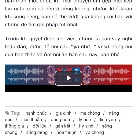
bản thân một chút, khi mọi chuyện êm đẹp mới tiếp
tục nghĩ xem có nên ở riêng không, những khó khăn
khi sống riêng, bạn có thể vượt qua không rồi bàn với
chồng để tìm giải pháp tốt nhất.
Trước khi quyết định mọi việc, chúng ta cần suy nghĩ
thấu đáo, đừng để nói câu “giá như…” vì sự nông nổi
của bản thân và ôm nỗi ân hận sau này, bạn nhé.
Play
Video
Tag:
hạnh phúc
gia đình
mẹ chồng
nàng
dâu
mâu thuẫn
dung hòa
ly hôn
tình yêu
thông gia
đôi lứa
gắn kết
hy sinh
sống
chung
sống riêng
hòa thuận
vợ chồng