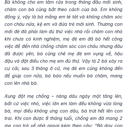
Bà không cho em tắm rửa trong tháng đầu mới sinh,
chăm con bà cũng bắt theo cách của bà. Em không
đồng ý, vậy là bà mắng em té tát và không chăm sóc
con cháu nữa, kệ em và đứa trẻ mới sinh. Thương con
mới đẻ đã phải làm đủ thứ việc nhà rồi chăm con nhỏ
khi chưa có kinh nghiệm, mẹ đẻ em đã bỏ hết công
việc để đến nhà chồng chăm sóc con cháu nhưng đâu
đã được yên, bà cũng chê mẹ đẻ em vụng về, hậu
đậu và đặt điều cho mẹ em đủ thứ. Vậy là 2 bà xảy ra
cự cãi, sau 3 tháng ở cữ, mẹ đẻ em cũng không đến
để giúp con nữa, bà bảo nếu muốn bà chăm, mang
con lên nhà bà.
Xung đột mẹ chồng – nàng dâu ngày một tăng lên,
bất cứ việc nhỏ, việc lớn em làm đều không vừa lòng
bà, mọi điều không ưng con dâu, bà trút hết lên con
trai. Khi con được 8 tháng tuổi, chồng em đã mang 2
mẹ con trả về nhà ngoại kèm theo câu: “Bà dạy con