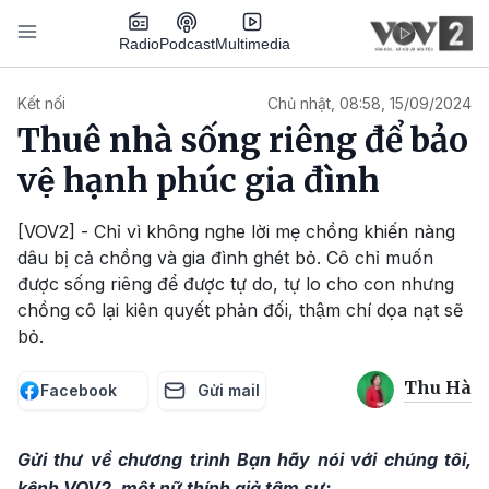
Nhảy đến nội dung
Podcast
Radio
Multimedia
Main navigation
Kết nối
Chủ nhật, 08:58, 15/09/2024
Thuê nhà sống riêng để bảo
vệ hạnh phúc gia đình
[VOV2] - Chỉ vì không nghe lời mẹ chồng khiến nàng
dâu bị cả chồng và gia đình ghét bỏ. Cô chỉ muốn
được sống riêng để được tự do, tự lo cho con nhưng
chồng cô lại kiên quyết phản đối, thậm chí dọa nạt sẽ
bỏ.
Thu Hà
Facebook
Gửi mail
Gửi thư về chương trình Bạn hãy nói với chúng tôi,
kênh VOV2, một nữ thính giả tâm sự: