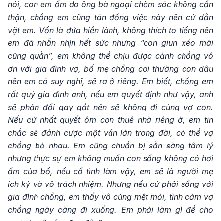
nói, con em ốm do ông bà ngoại chăm sóc không cẩn
thận, chồng em cũng tán đồng việc này nên cứ dằn
vặt em. Vốn là đứa hiền lành, không thích to tiếng nên
em đã nhẫn nhịn hết sức nhưng “con giun xéo mãi
cũng quằn”, em không thể chịu được cảnh chồng vô
ơn với gia đình vợ, bố mẹ chồng coi thường con dâu
nên em có suy nghĩ, sẽ ra ở riêng. Em biết, chồng em
rất quý gia đình anh, nếu em quyết định như vậy, anh
sẽ phản đối gay gắt nên sẽ không đi cùng vợ con.
Nếu cứ nhất quyết ôm con thuê nhà riêng ở, em tin
chắc sẽ đánh cược một ván lớn trong đời, có thể vợ
chồng bỏ nhau. Em cũng chuẩn bị sẵn sàng tâm lý
nhưng thực sự em không muốn con sống không có hơi
ấm của bố, nếu cố tình làm vậy, em sẽ là người mẹ
ích kỷ và vô trách nhiệm. Nhưng nếu cứ phải sống với
gia đình chồng, em thấy vô cùng mệt mỏi, tình cảm vợ
chồng ngày càng đi xuống. Em phải làm gì để cho