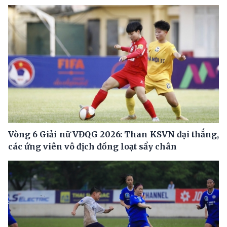
Vòng 6 Giải nữ VĐQG 2026: Than KSVN đại thắng,
các ứng viên vô địch đồng loạt sẩy chân