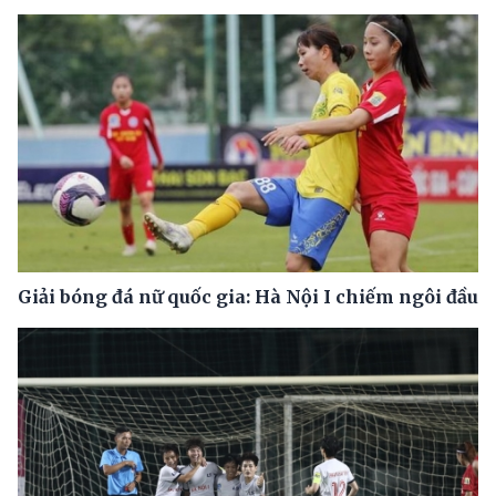
Giải bóng đá nữ quốc gia: Hà Nội I chiếm ngôi đầu