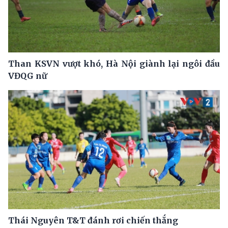
Than KSVN vượt khó, Hà Nội giành lại ngôi đầu
VĐQG nữ
Thái Nguyên T&T đánh rơi chiến thắng