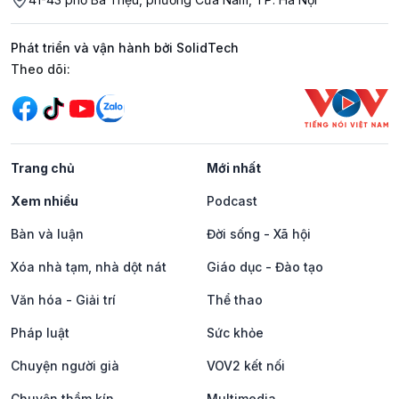
Phát triển và vận hành bởi SolidTech
Mạng xã hội
Theo dõi:
Trang chủ
Mới nhất
Xem nhiều
Podcast
Bàn và luận
Đời sống - Xã hội
Xóa nhà tạm, nhà dột nát
Giáo dục - Đào tạo
Văn hóa - Giải trí
Thể thao
Pháp luật
Sức khỏe
Chuyện người già
VOV2 kết nối
Chuyện thầm kín
Multimedia