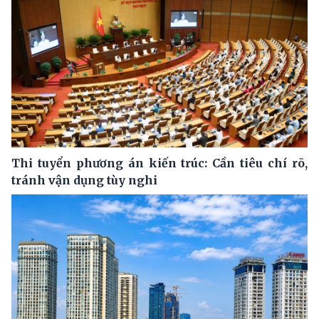
Thi tuyển phương án kiến trúc: Cần tiêu chí rõ,
tránh vận dụng tùy nghi