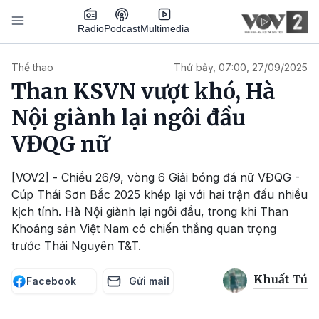
Nhảy đến nội dung
Podcast
Radio
Multimedia
Main navigation
Thể thao
Thứ bảy, 07:00, 27/09/2025
Than KSVN vượt khó, Hà
Nội giành lại ngôi đầu
VĐQG nữ
[VOV2] - Chiều 26/9, vòng 6 Giải bóng đá nữ VĐQG -
Cúp Thái Sơn Bắc 2025 khép lại với hai trận đấu nhiều
kịch tính. Hà Nội giành lại ngôi đầu, trong khi Than
Khoáng sản Việt Nam có chiến thắng quan trọng
trước Thái Nguyên T&T.
Khuất Tú
Facebook
Gửi mail