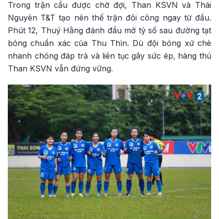
Trong trận cầu được chờ đợi, Than KSVN và Thái
Nguyên T&T tạo nên thế trận đôi công ngay từ đầu.
Phút 12, Thuý Hằng đánh đầu mở tỷ số sau đường tạt
bóng chuẩn xác của Thu Thìn. Dù đội bóng xứ chè
nhanh chóng đáp trả và liên tục gây sức ép, hàng thủ
Than KSVN vẫn đứng vững.