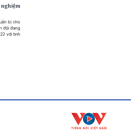
h nghiệm
uẩn bị cho
n đội đang
22 với tinh