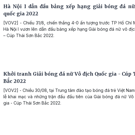
Hà Nội I dẫn đầu bảng xếp hạng giải bóng đá nữ
quốc gia 2022
[VOV2] - Chiều 31/8, chiến thắng 4-0 ấn tượng trước TP Hồ Chí M
Hà Nội I vươn lên dẫn đầu bảng xếp hạng Giải bóng đá nữ vô địc
– Cúp Thái Sơn Bắc 2022.
Khởi tranh Giải bóng đá nữ Vô địch Quốc gia - Cúp 
Bắc 2022
[VOV2] - Chiều 30/08, tại Trung tâm đào tạo bóng đá trẻ Việt Nam
lễ khai mạc và những trận đấu đầu tiên của Giải bóng đá nữ Vô
gia - Cúp Thái Sơn Bắc 2022.