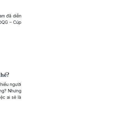
Nam đã diễn
 VĐQG – Cúp
thế?
hiều người
 ông? Nhưng
ệc ai sẽ là