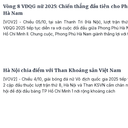
Vòng 8 VĐQG nữ 2025: Chiến thắng đầu tiên cho P
Hà Nam
[VOV2] - Chiều 05/10, tại sân Thanh Trì (Hà Nội), lượt trận th
VĐQG 2025 tiếp tục diễn ra với cuộc đối đầu giữa Phong Phú Hà 
Hồ Chí Minh II. Chung cuộc, Phong Phú Hà Nam giành thắng lợi với t
Hà Nội chia điểm với Than Khoáng sản Việt Nam
[VOV2] - Chiều 4/10, giải bóng đá nữ Vô địch quốc gia 2025 tiếp 
2 cặp đấu thuộc lượt trận thứ 8, Hà Nội và Than KSVN cầm chân 
hội để đội đầu bảng TP Hồ Chí Minh 1 nới rộng khoảng cách