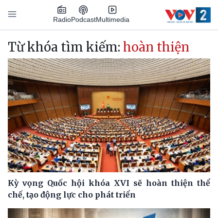
Nhảy đến nội dung
Podcast
Radio
Multimedia
Main navigation
Từ khóa tìm kiếm:
hoàn thiện
Kỳ vọng Quốc hội khóa XVI sẽ hoàn thiện thể
chế, tạo động lực cho phát triển