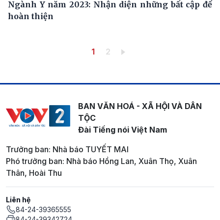
Ngành Y năm 2023: Nhận diện những bất cập để
hoàn thiện
Pagination
Trang hiện thời
Trang
1
2
BAN VĂN HOÁ - XÃ HỘI VÀ DÂN
TỘC
Đài Tiếng nói Việt Nam
Trưởng ban: Nhà báo TUYẾT MAI
Phó trưởng ban: Nhà báo Hồng Lan, Xuân Thọ, Xuân
Thân, Hoài Thu
Liên hệ
84-24-39365555
84-24-39342724