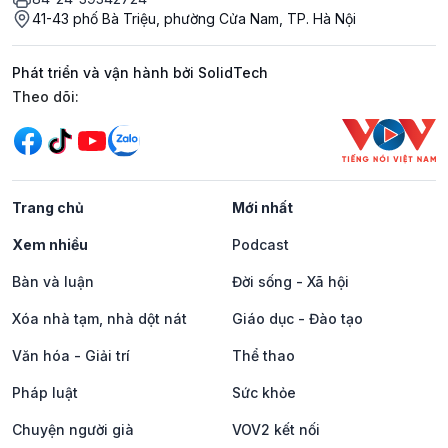
41-43 phố Bà Triệu, phường Cửa Nam, TP. Hà Nội
Phát triển và vận hành bởi SolidTech
Mạng xã hội
Theo dõi:
Trang chủ
Mới nhất
Xem nhiều
Podcast
Bàn và luận
Đời sống - Xã hội
Xóa nhà tạm, nhà dột nát
Giáo dục - Đào tạo
Văn hóa - Giải trí
Thể thao
Pháp luật
Sức khỏe
Chuyện người già
VOV2 kết nối