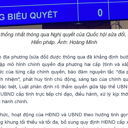
 thống nhất thông qua Nghị quyết của Quốc hội sửa đổi,
Hiến pháp. Ảnh: Hoàng Minh
 địa phương (sửa đổi) được thông qua đã khẳng định bướ
 lập mô hình chính quyền địa phương hai cấp (tỉnh và xã
ức của từng cấp chính quyền, bảo đảm nguyên tắc “địa 
ch nhiệm”, phát huy tính chủ động, sáng tạo của chính q
 Đặc biệt, Luật phân định rõ thẩm quyền giữa tập thể UB
BND cấp tỉnh trực tiếp chỉ đạo, điều hành, xử lý kịp thờ
ục hành chính.
 chức, hoạt động của HĐND và UBND theo hướng tinh gọn,
g khung tối thiểu và tối đa, bổ sung quy định HĐND cấp 