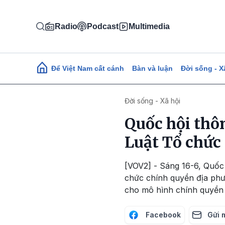
Nhảy đến nội dung
Radio
Podcast
Multimedia
Main navigation
Để Việt Nam cất cánh
Bàn và luận
Đời sống - X
Đời sống - Xã hội
Quốc hội thô
Luật Tổ chức
[VOV2] - Sáng 16-6, Quốc
chức chính quyền địa phươ
cho mô hình chính quyền 
Facebook
Gửi 