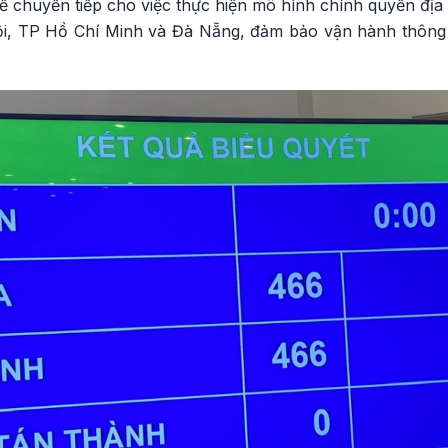
ế chuyển tiếp cho việc thực hiện mô hình chính quyền địa 
ội, TP Hồ Chí Minh và Đà Nẵng, đảm bảo vận hành thông