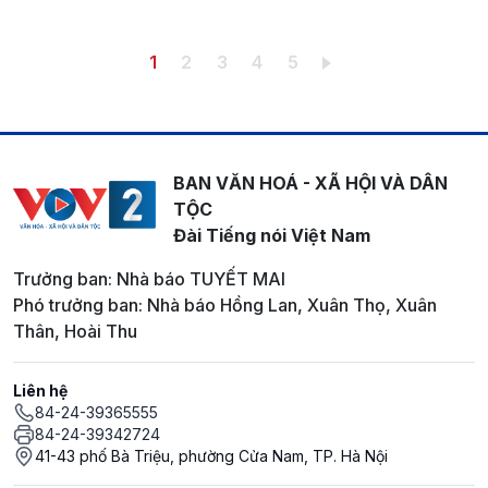
Pagination
Trang hiện thời
Trang
Trang
Trang
Trang
1
2
3
4
5
BAN VĂN HOÁ - XÃ HỘI VÀ DÂN
TỘC
Đài Tiếng nói Việt Nam
Trưởng ban: Nhà báo TUYẾT MAI
Phó trưởng ban: Nhà báo Hồng Lan, Xuân Thọ, Xuân
Thân, Hoài Thu
Liên hệ
84-24-39365555
84-24-39342724
41-43 phố Bà Triệu, phường Cửa Nam, TP. Hà Nội