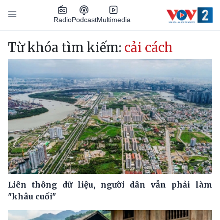
Nhảy đến nội dung
Podcast
Radio
Multimedia
Main navigation
Từ khóa tìm kiếm:
cải cách
Liên thông dữ liệu, người dân vẫn phải làm
"khâu cuối"