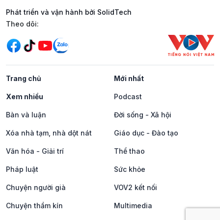
Phát triển và vận hành bởi SolidTech
Mạng xã hội
Theo dõi:
Trang chủ
Mới nhất
Xem nhiều
Podcast
Bàn và luận
Đời sống - Xã hội
Xóa nhà tạm, nhà dột nát
Giáo dục - Đào tạo
Văn hóa - Giải trí
Thể thao
Pháp luật
Sức khỏe
Chuyện người già
VOV2 kết nối
Chuyện thầm kín
Multimedia