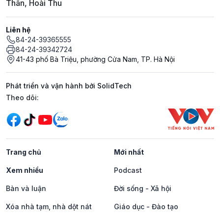
Thân, Hoài Thu
Liên hệ
84-24-39365555
84-24-39342724
41-43 phố Bà Triệu, phường Cửa Nam, TP. Hà Nội
Phát triển và vận hành bởi SolidTech
Mạng xã hội
Theo dõi:
Trang chủ
Mới nhất
Xem nhiều
Podcast
Bàn và luận
Đời sống - Xã hội
Xóa nhà tạm, nhà dột nát
Giáo dục - Đào tạo