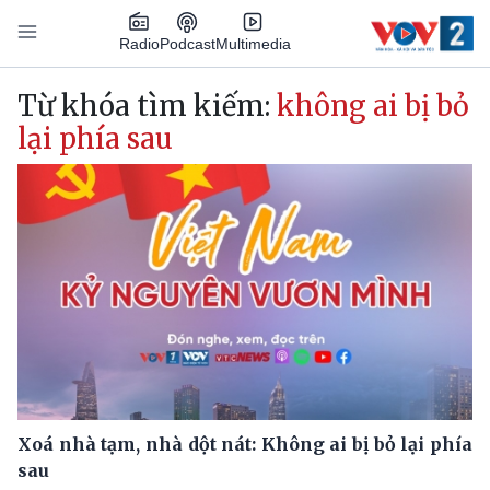
Nhảy đến nội dung
Podcast
Radio
Multimedia
Main navigation
Từ khóa tìm kiếm:
không ai bị bỏ
lại phía sau
Xoá nhà tạm, nhà dột nát: Không ai bị bỏ lại phía
sau