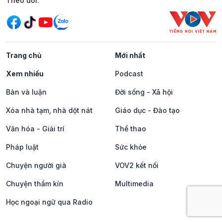
Mạng xã hội
Theo dõi:
Trang chủ
Mới nhất
Xem nhiều
Podcast
Bàn và luận
Đời sống - Xã hội
Xóa nhà tạm, nhà dột nát
Giáo dục - Đào tạo
Văn hóa - Giải trí
Thể thao
Pháp luật
Sức khỏe
Chuyện người già
VOV2 kết nối
Chuyện thầm kín
Multimedia
Học ngoại ngữ qua Radio