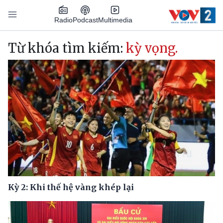
Nhảy đến nội dung
Podcast
Radio
Multimedia
Main navigation
Từ khóa tìm kiếm:
kỳ vọng.
Kỳ 2: Khi thế hệ vàng khép lại