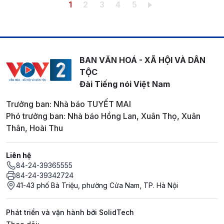
Pagination
Trang hiện thời
Trang
Trang
Trang
Trang
1
2
3
4
5
BAN VĂN HOÁ - XÃ HỘI VÀ DÂN
TỘC
Đài Tiếng nói Việt Nam
Trưởng ban: Nhà báo TUYẾT MAI
Phó trưởng ban: Nhà báo Hồng Lan, Xuân Thọ, Xuân
Thân, Hoài Thu
Liên hệ
84-24-39365555
84-24-39342724
41-43 phố Bà Triệu, phường Cửa Nam, TP. Hà Nội
Phát triển và vận hành bởi SolidTech