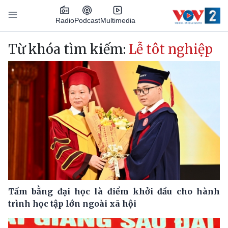
Nhảy đến nội dung
Podcast
Radio
Multimedia
Main navigation
Từ khóa tìm kiếm:
Lễ tôt nghiệp
Tấm bằng đại học là điểm khởi đầu cho hành
trình học tập lớn ngoài xã hội