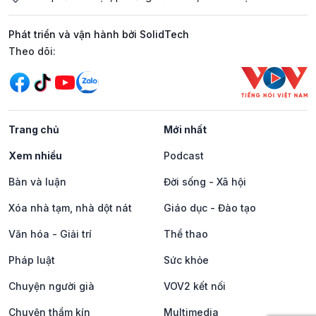
Phát triển và vận hành bởi SolidTech
Mạng xã hội
Theo dõi:
Trang chủ
Mới nhất
Xem nhiều
Podcast
Bàn và luận
Đời sống - Xã hội
Xóa nhà tạm, nhà dột nát
Giáo dục - Đào tạo
Văn hóa - Giải trí
Thể thao
Pháp luật
Sức khỏe
Chuyện người già
VOV2 kết nối
Chuyện thầm kín
Multimedia