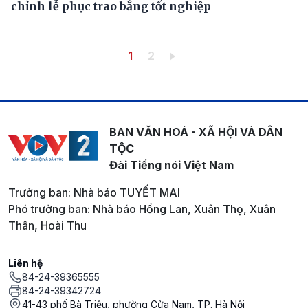
chỉnh lễ phục trao bằng tốt nghiệp
Pagination
Trang hiện thời
Trang
1
2
BAN VĂN HOÁ - XÃ HỘI VÀ DÂN
TỘC
Đài Tiếng nói Việt Nam
Trưởng ban: Nhà báo TUYẾT MAI
Phó trưởng ban: Nhà báo Hồng Lan, Xuân Thọ, Xuân
Thân, Hoài Thu
Liên hệ
84-24-39365555
84-24-39342724
41-43 phố Bà Triệu, phường Cửa Nam, TP. Hà Nội