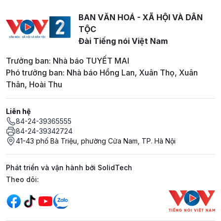
BAN VĂN HOÁ - XÃ HỘI VÀ DÂN
TỘC
Đài Tiếng nói Việt Nam
Trưởng ban: Nhà báo TUYẾT MAI
Phó trưởng ban: Nhà báo Hồng Lan, Xuân Thọ, Xuân
Thân, Hoài Thu
Liên hệ
84-24-39365555
84-24-39342724
41-43 phố Bà Triệu, phường Cửa Nam, TP. Hà Nội
Phát triển và vận hành bởi SolidTech
Mạng xã hội
Theo dõi: