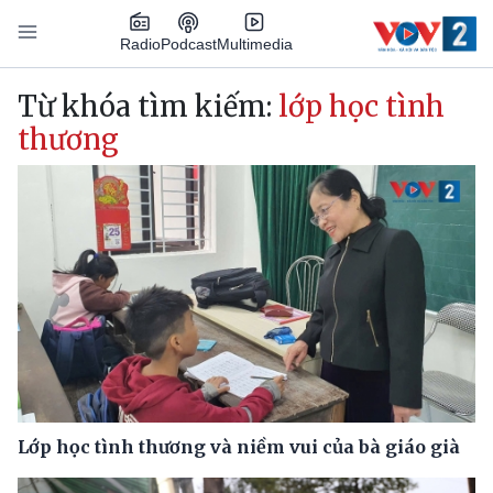
Nhảy đến nội dung
Podcast
Radio
Multimedia
Main navigation
Từ khóa tìm kiếm:
lớp học tình
thương
Lớp học tình thương và niềm vui của bà giáo già